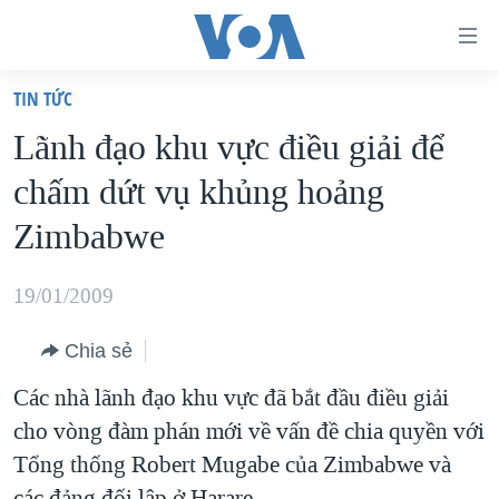
Đường
dẫn
TIN TỨC
truy
TRANG CHỦ
Lãnh đạo khu vực điều giải để
cập
VIỆT NAM
chấm dứt vụ khủng hoảng
Tới
HOA KỲ
nội
Zimbabwe
BIỂN ĐÔNG
dung
THẾ GIỚI
chính
19/01/2009
BLOG
Tới
Chia sẻ
điều
DIỄN ĐÀN
hướng
Các nhà lãnh đạo khu vực đã bắt đầu điều giải
MỤC
chính
cho vòng đàm phán mới về vấn đề chia quyền với
CHUYÊN ĐỀ
TỰ DO BÁO CHÍ
Đi
Tổng thống Robert Mugabe của Zimbabwe và
HỌC TIẾNG ANH
VẠCH TRẦN TIN GIẢ
CHIẾN TRANH THƯƠNG MẠI CỦA MỸ: QUÁ KHỨ VÀ HIỆN
tới
các đảng đối lập ở Harare.