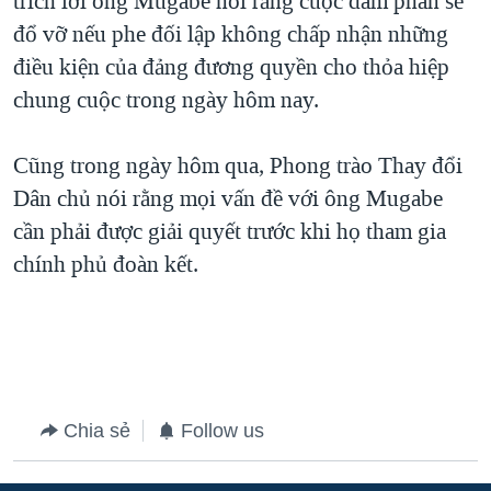
trích lời ông Mugabe nói rằng cuộc đàm phán sẽ
đổ vỡ nếu phe đối lập không chấp nhận những
QUAN HỆ VIỆT MỸ
điều kiện của đảng đương quyền cho thỏa hiệp
chung cuộc trong ngày hôm nay.
Cũng trong ngày hôm qua, Phong trào Thay đổi
Dân chủ nói rằng mọi vấn đề với ông Mugabe
cần phải được giải quyết trước khi họ tham gia
chính phủ đoàn kết.
Chia sẻ
Follow us