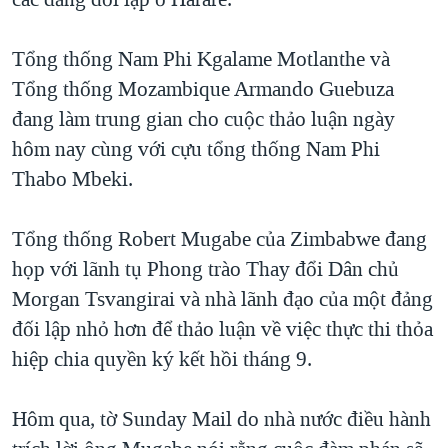
TẠI
VIDEO
"Tìm"
NGƯỜI VIỆT HẢI NGOẠI
HÀNH TRÌNH BẦU CỬ 2024
NGHE
Tổng thống Nam Phi Kgalame Motlanthe và
ĐỜI SỐNG
MỘT NĂM CHIẾN TRANH TẠI DẢI GAZA
Tổng thống Mozambique Armando Guebuza
KINH TẾ
MẠNG XÃ HỘI
đang làm trung gian cho cuộc thảo luận ngày
GIẢI MÃ VÀNH ĐAI & CON ĐƯỜNG
KHOA HỌC
hôm nay cùng với cựu tổng thống Nam Phi
NGÀY TỊ NẠN THẾ GIỚI
SỨC KHOẺ
Thabo Mbeki.
TRỊNH VĨNH BÌNH - NGƯỜI HẠ 'BÊN THẮNG CUỘC'
Ngôn ngữ khác
VĂN HOÁ
GROUND ZERO – XƯA VÀ NAY
Tổng thống Robert Mugabe của Zimbabwe đang
THỂ THAO
CHI PHÍ CHIẾN TRANH AFGHANISTAN
họp với lãnh tụ Phong trào Thay đổi Dân chủ
GIÁO DỤC
Morgan Tsvangirai và nhà lãnh đạo của một đảng
CÁC GIÁ TRỊ CỘNG HÒA Ở VIỆT NAM
đối lập nhỏ hơn để thảo luận về việc thực thi thỏa
THƯỢNG ĐỈNH TRUMP-KIM TẠI VIỆT NAM
hiệp chia quyền ký kết hồi tháng 9.
TRỊNH VĨNH BÌNH VS. CHÍNH PHỦ VIỆT NAM
NGƯ DÂN VIỆT VÀ LÀN SÓNG TRỘM HẢI SÂM
Hôm qua, tờ Sunday Mail do nhà nước điều hành
BÊN KIA QUỐC LỘ: TIẾNG VỌNG TỪ NÔNG THÔN MỸ