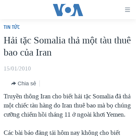
Đường
dẫn
TIN TỨC
truy
TRANG CHỦ
Hải tặc Somalia thả một tàu thuê
cập
VIỆT NAM
bao của Iran
Tới
HOA KỲ
nội
BIỂN ĐÔNG
15/01/2010
dung
THẾ GIỚI
chính
Chia sẻ
BLOG
Tới
Truyền thông Iran cho biết hải tặc Somalia đã thả
điều
DIỄN ĐÀN
một chiếc tàu hàng do Iran thuê bao mà bọ chúng
hướng
MỤC
cưỡng chiếm hồi tháng 11 ở ngoài khơi Yemen.
chính
CHUYÊN ĐỀ
TỰ DO BÁO CHÍ
Đi
HỌC TIẾNG ANH
Các bài báo đăng tải hôm nay không cho biết
VẠCH TRẦN TIN GIẢ
CHIẾN TRANH THƯƠNG MẠI CỦA MỸ: QUÁ KHỨ VÀ HIỆN
tới