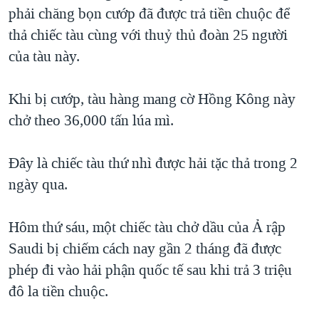
TẠI
phải chăng bọn cướp đã được trả tiền chuộc để
VIDEO
"Tìm"
NGƯỜI VIỆT HẢI NGOẠI
HÀNH TRÌNH BẦU CỬ 2024
thả chiếc tàu cùng với thuỷ thủ đoàn 25 người
NGHE
ĐỜI SỐNG
của tàu này.
MỘT NĂM CHIẾN TRANH TẠI DẢI GAZA
KINH TẾ
MẠNG XÃ HỘI
GIẢI MÃ VÀNH ĐAI & CON ĐƯỜNG
KHOA HỌC
Khi bị cướp, tàu hàng mang cờ Hồng Kông này
NGÀY TỊ NẠN THẾ GIỚI
chở theo 36,000 tấn lúa mì.
SỨC KHOẺ
TRỊNH VĨNH BÌNH - NGƯỜI HẠ 'BÊN THẮNG CUỘC'
Ngôn ngữ khác
VĂN HOÁ
GROUND ZERO – XƯA VÀ NAY
Đây là chiếc tàu thứ nhì được hải tặc thả trong 2
THỂ THAO
ngày qua.
CHI PHÍ CHIẾN TRANH AFGHANISTAN
GIÁO DỤC
CÁC GIÁ TRỊ CỘNG HÒA Ở VIỆT NAM
Hôm thứ sáu, một chiếc tàu chở dầu của Ả rập
THƯỢNG ĐỈNH TRUMP-KIM TẠI VIỆT NAM
Saudi bị chiếm cách nay gần 2 tháng đã được
TRỊNH VĨNH BÌNH VS. CHÍNH PHỦ VIỆT NAM
phép đi vào hải phận quốc tế sau khi trả 3 triệu
NGƯ DÂN VIỆT VÀ LÀN SÓNG TRỘM HẢI SÂM
đô la tiền chuộc.
BÊN KIA QUỐC LỘ: TIẾNG VỌNG TỪ NÔNG THÔN MỸ