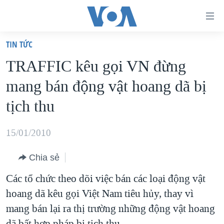
Đường
dẫn
TIN TỨC
truy
TRANG CHỦ
TRAFFIC kêu gọi VN đừng
cập
VIỆT NAM
mang bán động vật hoang dã bị
Tới
HOA KỲ
nội
tịch thu
BIỂN ĐÔNG
dung
THẾ GIỚI
chính
15/01/2010
BLOG
Tới
Chia sẻ
điều
DIỄN ĐÀN
hướng
Các tổ chức theo dõi việc bán các loại động vật
MỤC
chính
hoang dã kêu gọi Việt Nam tiêu hủy, thay vì
CHUYÊN ĐỀ
TỰ DO BÁO CHÍ
Đi
mang bán lại ra thị trường những động vật hoang
HỌC TIẾNG ANH
VẠCH TRẦN TIN GIẢ
CHIẾN TRANH THƯƠNG MẠI CỦA MỸ: QUÁ KHỨ VÀ HIỆN
tới
dã bất hợp pháp bị tịch thu.