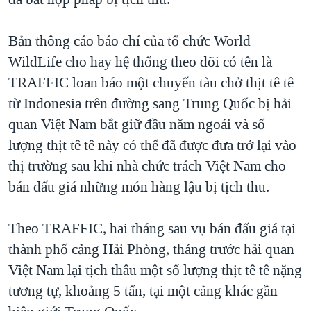
TẠI
VIDEO
"Tìm"
NGƯỜI VIỆT HẢI NGOẠI
HÀNH TRÌNH BẦU CỬ 2024
NGHE
Bản thông cáo báo chí của tổ chức World
ĐỜI SỐNG
MỘT NĂM CHIẾN TRANH TẠI DẢI GAZA
WildLife cho hay hệ thống theo dõi có tên là
KINH TẾ
MẠNG XÃ HỘI
TRAFFIC loan báo một chuyến tàu chở thịt tê tê
GIẢI MÃ VÀNH ĐAI & CON ĐƯỜNG
KHOA HỌC
từ Indonesia trên đường sang Trung Quốc bị hải
NGÀY TỊ NẠN THẾ GIỚI
SỨC KHOẺ
quan Việt Nam bắt giữ đầu năm ngoái và số
TRỊNH VĨNH BÌNH - NGƯỜI HẠ 'BÊN THẮNG CUỘC'
Ngôn ngữ khác
VĂN HOÁ
lượng thịt tê tê này có thể đã được đưa trở lại vào
GROUND ZERO – XƯA VÀ NAY
thị trường sau khi nhà chức trách Việt Nam cho
THỂ THAO
CHI PHÍ CHIẾN TRANH AFGHANISTAN
bán đấu giá những món hàng lậu bị tịch thu.
GIÁO DỤC
CÁC GIÁ TRỊ CỘNG HÒA Ở VIỆT NAM
Theo TRAFFIC, hai tháng sau vụ bán đấu giá tại
THƯỢNG ĐỈNH TRUMP-KIM TẠI VIỆT NAM
thành phố cảng Hải Phòng, tháng trước hải quan
TRỊNH VĨNH BÌNH VS. CHÍNH PHỦ VIỆT NAM
Việt Nam lại tịch thâu một số lượng thịt tê tê nặng
NGƯ DÂN VIỆT VÀ LÀN SÓNG TRỘM HẢI SÂM
tương tự, khoảng 5 tấn, tại một cảng khác gần
BÊN KIA QUỐC LỘ: TIẾNG VỌNG TỪ NÔNG THÔN MỸ