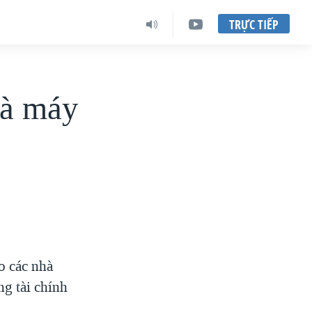
TRỰC TIẾP
hà máy
o các nhà
g tài chính