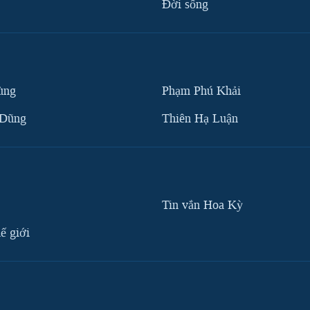
Ðời sống
ùng
Phạm Phú Khải
 Dũng
Thiên Hạ Luận
Tin vắn Hoa Kỳ
ế giới