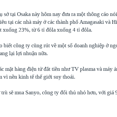
rụ sở tại Osaka này hôm nay đưa ra một thông cáo nói
tiêu tại các nhà máy ở các thành phố Amagasaki và H
 xuống 23%, từ 6 tỉ đôla xuống 4 tỉ đôla.
o biết công ty cũng rút về một số doanh nghiệp ở ng
ng lại lợi nhuận nữa.
ác mặt hàng điện tử đắt tiền như TV plasma và máy ả
m vì nền kinh tế thế giới suy thoái.
trù sẽ mua Sanyo, công ty đối thủ nhỏ hơn, với giá 9