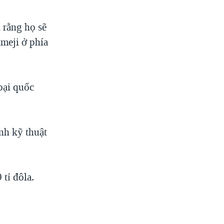
 rằng họ sẽ
imeji ở phía
oại quốc
nh kỹ thuật
 tỉ đôla.