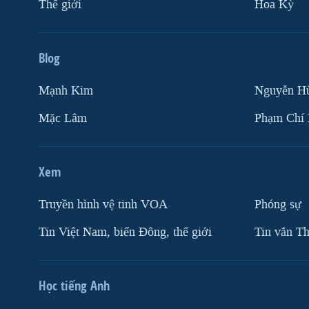
Thế giới
Hoa Kỳ
Blog
Mạnh Kim
Nguyễn H
Mặc Lâm
Phạm Chí
Xem
Truyền hình vệ tinh VOA
Phóng sự
Tin Việt Nam, biển Đông, thế giới
Tin vắn Th
Học tiếng Anh