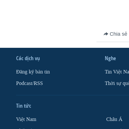
VIỆT NAM
NGƯ DÂN VIỆT VÀ LÀN SÓNG
TRỘM HẢI SÂM
BÊN KIA QUỐC LỘ: TIẾNG VỌNG
Chia sẻ
TỪ NÔNG THÔN MỸ
QUAN HỆ VIỆT MỸ
Các dịch vụ
Nghe
Ðăng ký bản tin
Tin Việt N
Podcast/RSS
Thời sự qu
Tin tức
Việt Nam
Châu Á