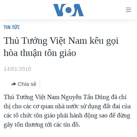
Đường
dẫn
TIN TỨC
truy
TRANG CHỦ
Thủ Tướng Việt Nam kêu gọi
cập
VIỆT NAM
hòa thuận tôn giáo
Tới
HOA KỲ
nội
BIỂN ĐÔNG
14/01/2010
dung
THẾ GIỚI
chính
Chia sẻ
BLOG
Tới
Thủ Tướng Việt Nam Nguyễn Tấn Dũng đã chỉ
điều
DIỄN ĐÀN
thị cho các cơ quan nhà nước sử dụng đất đai của
hướng
MỤC
các tổ chức tôn giáo phải hành động sao để đừng
chính
CHUYÊN ĐỀ
TỰ DO BÁO CHÍ
gây tổn thương tới các tín đồ.
Đi
HỌC TIẾNG ANH
VẠCH TRẦN TIN GIẢ
CHIẾN TRANH THƯƠNG MẠI CỦA MỸ: QUÁ KHỨ VÀ HIỆN
tới