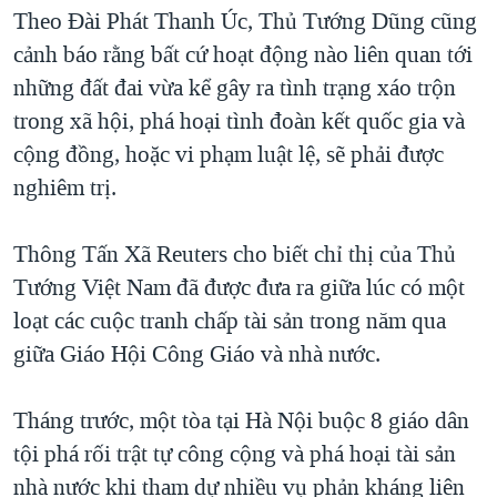
TẠI
Theo Đài Phát Thanh Úc, Thủ Tướng Dũng cũng
VIDEO
"Tìm"
NGƯỜI VIỆT HẢI NGOẠI
HÀNH TRÌNH BẦU CỬ 2024
cảnh báo rằng bất cứ hoạt động nào liên quan tới
NGHE
ĐỜI SỐNG
những đất đai vừa kể gây ra tình trạng xáo trộn
MỘT NĂM CHIẾN TRANH TẠI DẢI GAZA
KINH TẾ
trong xã hội, phá hoại tình đoàn kết quốc gia và
MẠNG XÃ HỘI
GIẢI MÃ VÀNH ĐAI & CON ĐƯỜNG
KHOA HỌC
cộng đồng, hoặc vi phạm luật lệ, sẽ phải được
NGÀY TỊ NẠN THẾ GIỚI
nghiêm trị.
SỨC KHOẺ
TRỊNH VĨNH BÌNH - NGƯỜI HẠ 'BÊN THẮNG CUỘC'
Ngôn ngữ khác
VĂN HOÁ
GROUND ZERO – XƯA VÀ NAY
Thông Tấn Xã Reuters cho biết chỉ thị của Thủ
THỂ THAO
Tướng Việt Nam đã được đưa ra giữa lúc có một
CHI PHÍ CHIẾN TRANH AFGHANISTAN
GIÁO DỤC
loạt các cuộc tranh chấp tài sản trong năm qua
CÁC GIÁ TRỊ CỘNG HÒA Ở VIỆT NAM
giữa Giáo Hội Công Giáo và nhà nước.
THƯỢNG ĐỈNH TRUMP-KIM TẠI VIỆT NAM
TRỊNH VĨNH BÌNH VS. CHÍNH PHỦ VIỆT NAM
Tháng trước, một tòa tại Hà Nội buộc 8 giáo dân
NGƯ DÂN VIỆT VÀ LÀN SÓNG TRỘM HẢI SÂM
tội phá rối trật tự công cộng và phá hoại tài sản
nhà nước khi tham dự nhiều vụ phản kháng liên
BÊN KIA QUỐC LỘ: TIẾNG VỌNG TỪ NÔNG THÔN MỸ