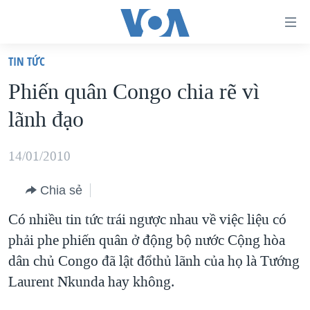
Đường
dẫn
TIN TỨC
truy
TRANG CHỦ
Phiến quân Congo chia rẽ vì
cập
VIỆT NAM
lãnh đạo
Tới
HOA KỲ
nội
BIỂN ĐÔNG
14/01/2010
dung
THẾ GIỚI
chính
Chia sẻ
BLOG
Tới
Có nhiều tin tức trái ngược nhau về việc liệu có
điều
DIỄN ĐÀN
phải phe phiến quân ở động bộ nước Cộng hòa
hướng
MỤC
dân chủ Congo đã lật đổthủ lãnh của họ là Tướng
chính
CHUYÊN ĐỀ
TỰ DO BÁO CHÍ
Laurent Nkunda hay không.
Đi
HỌC TIẾNG ANH
VẠCH TRẦN TIN GIẢ
CHIẾN TRANH THƯƠNG MẠI CỦA MỸ: QUÁ KHỨ VÀ HIỆN
tới