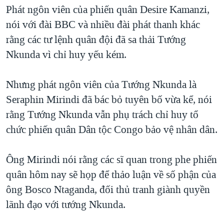
TẠI
Phát ngôn viên của phiến quân Desire Kamanzi,
VIDEO
"Tìm"
NGƯỜI VIỆT HẢI NGOẠI
HÀNH TRÌNH BẦU CỬ 2024
nói với đài BBC và nhiều đài phát thanh khác
NGHE
ĐỜI SỐNG
rằng các tư lệnh quân đội đã sa thải Tướng
MỘT NĂM CHIẾN TRANH TẠI DẢI GAZA
KINH TẾ
Nkunda vì chỉ huy yếu kém.
MẠNG XÃ HỘI
GIẢI MÃ VÀNH ĐAI & CON ĐƯỜNG
KHOA HỌC
NGÀY TỊ NẠN THẾ GIỚI
Nhưng phát ngôn viên của Tướng Nkunda là
SỨC KHOẺ
TRỊNH VĨNH BÌNH - NGƯỜI HẠ 'BÊN THẮNG CUỘC'
Seraphin Mirindi đã bác bỏ tuyên bố vừa kể, nói
Ngôn ngữ khác
VĂN HOÁ
GROUND ZERO – XƯA VÀ NAY
rằng Tướng Nkunda vẫn phụ trách chỉ huy tổ
THỂ THAO
chức phiến quân Dân tộc Congo bảo vệ nhân dân.
CHI PHÍ CHIẾN TRANH AFGHANISTAN
GIÁO DỤC
CÁC GIÁ TRỊ CỘNG HÒA Ở VIỆT NAM
Ông Mirindi nói rằng các sĩ quan trong phe phiến
THƯỢNG ĐỈNH TRUMP-KIM TẠI VIỆT NAM
quân hôm nay sẽ họp để thảo luận về số phận của
TRỊNH VĨNH BÌNH VS. CHÍNH PHỦ VIỆT NAM
ông Bosco Ntaganda, đối thủ tranh giành quyền
NGƯ DÂN VIỆT VÀ LÀN SÓNG TRỘM HẢI SÂM
lãnh đạo với tướng Nkunda.
BÊN KIA QUỐC LỘ: TIẾNG VỌNG TỪ NÔNG THÔN MỸ