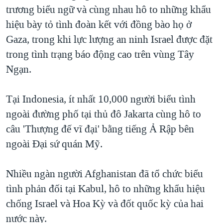
TẠI
trương biểu ngữ và cùng nhau hô to những khẩu
VIDEO
"Tìm"
NGƯỜI VIỆT HẢI NGOẠI
HÀNH TRÌNH BẦU CỬ 2024
hiệu bày tỏ tình đoàn kết với đồng bào họ ở
NGHE
ĐỜI SỐNG
Gaza, trong khi lực lượng an ninh Israel được đặt
MỘT NĂM CHIẾN TRANH TẠI DẢI GAZA
KINH TẾ
trong tình trạng báo động cao trên vùng Tây
MẠNG XÃ HỘI
GIẢI MÃ VÀNH ĐAI & CON ĐƯỜNG
KHOA HỌC
Ngạn.
NGÀY TỊ NẠN THẾ GIỚI
SỨC KHOẺ
TRỊNH VĨNH BÌNH - NGƯỜI HẠ 'BÊN THẮNG CUỘC'
Tại Indonesia, ít nhất 10,000 người biểu tình
Ngôn ngữ khác
VĂN HOÁ
GROUND ZERO – XƯA VÀ NAY
ngoài đường phố tại thủ đô Jakarta cùng hô to
THỂ THAO
câu 'Thượng đế vĩ đại' bằng tiếng Ả Rập bên
CHI PHÍ CHIẾN TRANH AFGHANISTAN
GIÁO DỤC
ngoài Ðại sứ quán Mỹ.
CÁC GIÁ TRỊ CỘNG HÒA Ở VIỆT NAM
THƯỢNG ĐỈNH TRUMP-KIM TẠI VIỆT NAM
Nhiều ngàn người Afghanistan đã tổ chức biểu
TRỊNH VĨNH BÌNH VS. CHÍNH PHỦ VIỆT NAM
tình phản đối tại Kabul, hô to những khẩu hiệu
NGƯ DÂN VIỆT VÀ LÀN SÓNG TRỘM HẢI SÂM
chống Israel và Hoa Kỳ và đốt quốc kỳ của hai
nước này.
BÊN KIA QUỐC LỘ: TIẾNG VỌNG TỪ NÔNG THÔN MỸ