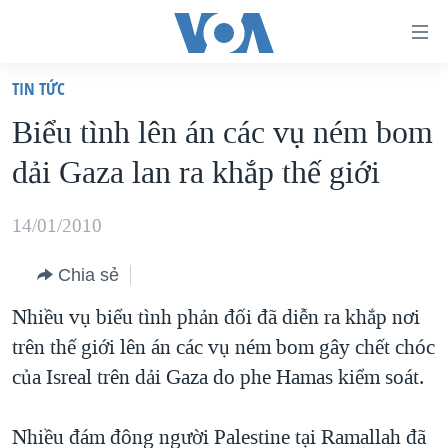
Đường
dẫn
TIN TỨC
truy
TRANG CHỦ
Biểu tình lên án các vụ ném bom
cập
VIỆT NAM
dải Gaza lan ra khắp thế giới
Tới
HOA KỲ
nội
BIỂN ĐÔNG
14/01/2010
dung
THẾ GIỚI
chính
Chia sẻ
BLOG
Tới
Nhiều vụ biểu tình phản đối đã diễn ra khắp nơi
điều
DIỄN ĐÀN
trên thế giới lên án các vụ ném bom gây chết chóc
hướng
MỤC
của Isreal trên dải Gaza do phe Hamas kiểm soát.
chính
CHUYÊN ĐỀ
TỰ DO BÁO CHÍ
Đi
HỌC TIẾNG ANH
Nhiều đám đông người Palestine tại Ramallah đã
VẠCH TRẦN TIN GIẢ
CHIẾN TRANH THƯƠNG MẠI CỦA MỸ: QUÁ KHỨ VÀ HIỆN
tới