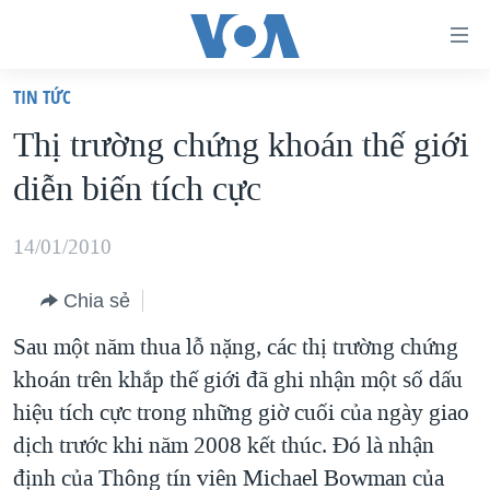
Đường
dẫn
TIN TỨC
truy
TRANG CHỦ
Thị trường chứng khoán thế giới
cập
VIỆT NAM
diễn biến tích cực
Tới
HOA KỲ
nội
BIỂN ĐÔNG
14/01/2010
dung
THẾ GIỚI
chính
Chia sẻ
BLOG
Tới
Sau một năm thua lỗ nặng, các thị trường chứng
điều
DIỄN ĐÀN
khoán trên khắp thế giới đã ghi nhận một số dấu
hướng
MỤC
hiệu tích cực trong những giờ cuối của ngày giao
chính
CHUYÊN ĐỀ
TỰ DO BÁO CHÍ
dịch trước khi năm 2008 kết thúc. Đó là nhận
Đi
HỌC TIẾNG ANH
định của Thông tín viên Michael Bowman của
VẠCH TRẦN TIN GIẢ
CHIẾN TRANH THƯƠNG MẠI CỦA MỸ: QUÁ KHỨ VÀ HIỆN
tới