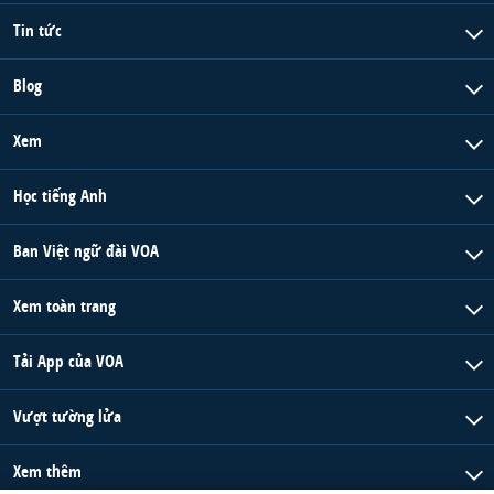
Tin tức
Blog
Xem
Học tiếng Anh
Ban Việt ngữ đài VOA
Xem toàn trang
Tải App của VOA
Vượt tường lửa
Xem thêm