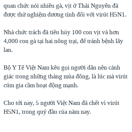
TẠI
quan chức nói nhiều gà, vịt ở Thái Nguyên đã
VIDEO
"Tìm"
NGƯỜI VIỆT HẢI NGOẠI
HÀNH TRÌNH BẦU CỬ 2024
được thử nghiệm dương tính đối với virút H5N1.
NGHE
ĐỜI SỐNG
MỘT NĂM CHIẾN TRANH TẠI DẢI GAZA
KINH TẾ
Nhà chức trách đã tiêu hủy 100 con vịt và hơn
MẠNG XÃ HỘI
GIẢI MÃ VÀNH ĐAI & CON ĐƯỜNG
KHOA HỌC
4,000 con gà tại hai nông trại, để tránh bệnh lây
NGÀY TỊ NẠN THẾ GIỚI
lan.
SỨC KHOẺ
TRỊNH VĨNH BÌNH - NGƯỜI HẠ 'BÊN THẮNG CUỘC'
Ngôn ngữ khác
VĂN HOÁ
GROUND ZERO – XƯA VÀ NAY
Bộ Y Tế Việt Nam kêu gọi người dân nên cảnh
THỂ THAO
giác trong những tháng mùa đông, là lúc mà virút
CHI PHÍ CHIẾN TRANH AFGHANISTAN
GIÁO DỤC
cúm gia cầm hoạt động mạnh.
CÁC GIÁ TRỊ CỘNG HÒA Ở VIỆT NAM
THƯỢNG ĐỈNH TRUMP-KIM TẠI VIỆT NAM
Cho tới nay, 5 người Việt Nam đã chết vì virút
TRỊNH VĨNH BÌNH VS. CHÍNH PHỦ VIỆT NAM
H5N1, trong quý đầu của năm nay.
NGƯ DÂN VIỆT VÀ LÀN SÓNG TRỘM HẢI SÂM
BÊN KIA QUỐC LỘ: TIẾNG VỌNG TỪ NÔNG THÔN MỸ