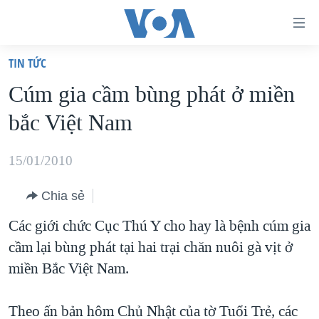
Đường
dẫn
TIN TỨC
truy
TRANG CHỦ
Cúm gia cầm bùng phát ở miền
cập
VIỆT NAM
bắc Việt Nam
Tới
HOA KỲ
nội
BIỂN ĐÔNG
15/01/2010
dung
THẾ GIỚI
chính
Chia sẻ
BLOG
Tới
Các giới chức Cục Thú Y cho hay là bệnh cúm gia
điều
DIỄN ĐÀN
cầm lại bùng phát tại hai trại chăn nuôi gà vịt ở
hướng
MỤC
miền Bắc Việt Nam.
chính
CHUYÊN ĐỀ
TỰ DO BÁO CHÍ
Đi
HỌC TIẾNG ANH
Theo ấn bản hôm Chủ Nhật của tờ Tuổi Trẻ, các
VẠCH TRẦN TIN GIẢ
CHIẾN TRANH THƯƠNG MẠI CỦA MỸ: QUÁ KHỨ VÀ HIỆN
tới