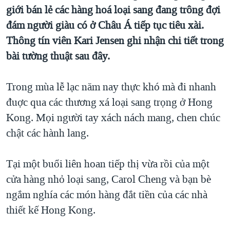
TẠI
giới bán lẻ các hàng hoá loại sang đang trông đợi
VIDEO
"Tìm"
NGƯỜI VIỆT HẢI NGOẠI
HÀNH TRÌNH BẦU CỬ 2024
đám người giàu có ở Châu Á tiếp tục tiêu xài.
NGHE
ĐỜI SỐNG
Thông tín viên Kari Jensen ghi nhận chi tiết trong
MỘT NĂM CHIẾN TRANH TẠI DẢI GAZA
KINH TẾ
bài tường thuật sau đây.
MẠNG XÃ HỘI
GIẢI MÃ VÀNH ĐAI & CON ĐƯỜNG
KHOA HỌC
NGÀY TỊ NẠN THẾ GIỚI
Trong mùa lễ lạc năm nay thực khó mà đi nhanh
SỨC KHOẺ
TRỊNH VĨNH BÌNH - NGƯỜI HẠ 'BÊN THẮNG CUỘC'
đuợc qua các thương xá loại sang trọng ở Hong
Ngôn ngữ khác
VĂN HOÁ
GROUND ZERO – XƯA VÀ NAY
Kong. Mọi người tay xách nách mang, chen chúc
THỂ THAO
chật các hành lang.
CHI PHÍ CHIẾN TRANH AFGHANISTAN
GIÁO DỤC
CÁC GIÁ TRỊ CỘNG HÒA Ở VIỆT NAM
Tại một buổi liên hoan tiếp thị vừa rồi của một
THƯỢNG ĐỈNH TRUMP-KIM TẠI VIỆT NAM
cửa hàng nhỏ loại sang, Carol Cheng và bạn bè
TRỊNH VĨNH BÌNH VS. CHÍNH PHỦ VIỆT NAM
ngắm nghía các món hàng đắt tiền của các nhà
NGƯ DÂN VIỆT VÀ LÀN SÓNG TRỘM HẢI SÂM
thiết kế Hong Kong.
BÊN KIA QUỐC LỘ: TIẾNG VỌNG TỪ NÔNG THÔN MỸ