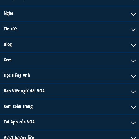
Nghe
Tin tức
Blog
Xem
Học tiếng Anh
Ban Việt ngữ đài VOA
Xem toàn trang
Tải App của VOA
Vượt tường lửa