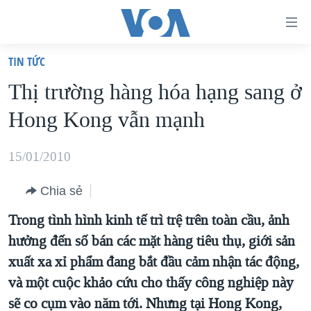
Đường
dẫn
TIN TỨC
truy
TRANG CHỦ
Thị trường hàng hóa hạng sang ở
cập
VIỆT NAM
Hong Kong vẫn mạnh
Tới
HOA KỲ
nội
BIỂN ĐÔNG
15/01/2010
dung
THẾ GIỚI
chính
Chia sẻ
BLOG
Tới
Trong tình hình kinh tế trì trệ trên toàn cầu, ảnh
điều
DIỄN ĐÀN
hưởng đến số bán các mặt hàng tiêu thụ, giới sản
hướng
MỤC
xuất xa xỉ phẩm đang bắt đầu cảm nhận tác động,
chính
CHUYÊN ĐỀ
TỰ DO BÁO CHÍ
và một cuộc khảo cứu cho thấy công nghiệp này
Đi
HỌC TIẾNG ANH
sẽ co cụm vào năm tới. Nhưng tại Hong Kong,
VẠCH TRẦN TIN GIẢ
CHIẾN TRANH THƯƠNG MẠI CỦA MỸ: QUÁ KHỨ VÀ HIỆN
tới