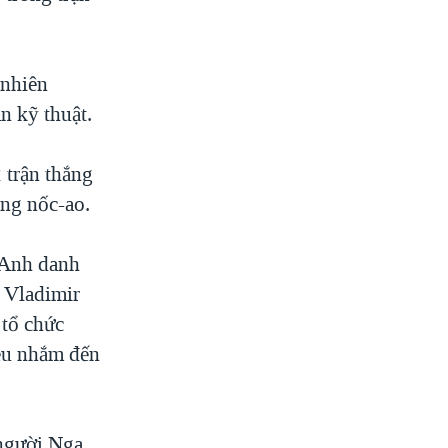
 nhiên
n kỹ thuật.
 trận thắng
ằng nốc-ao.
 Anh danh
a Vladimir
 tổ chức
ều nhắm đến
người Nga,