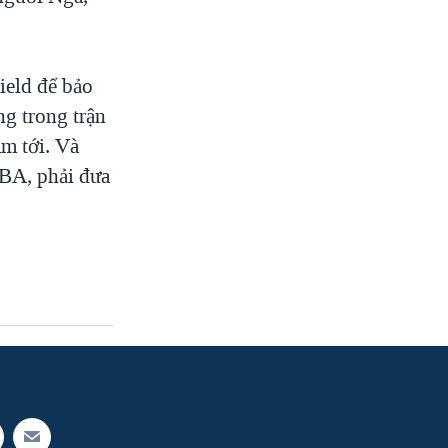
ield để bảo
ng trong trận
m tới. Và
WBA, phải đưa