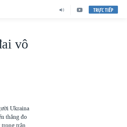
TRỰC TIẾP
đai vô
gười Ukraina
ến thắng đo
trong trận