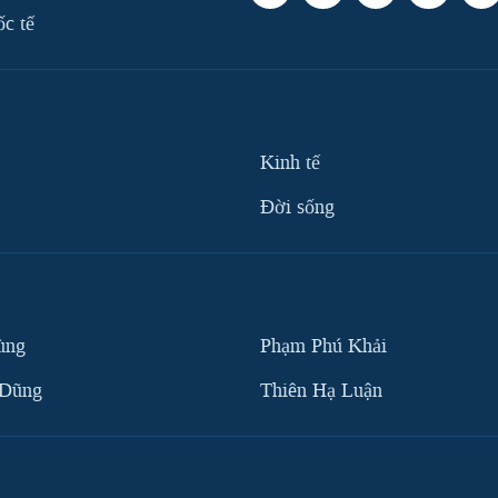
ốc tế
Kinh tế
Ðời sống
ùng
Phạm Phú Khải
 Dũng
Thiên Hạ Luận