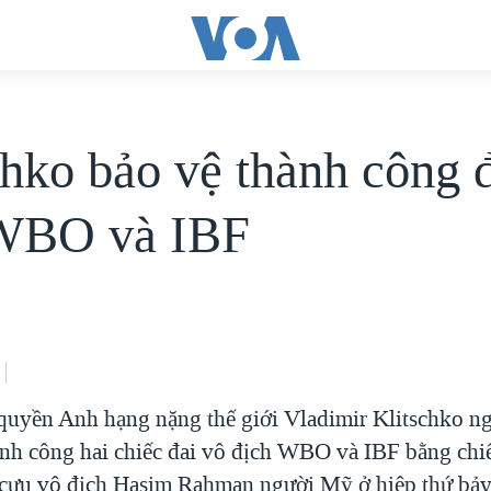
chko bảo vệ thành công 
 WBO và IBF
quyền Anh hạng nặng thế giới Vladimir Klitschko n
ành công hai chiếc đai vô địch WBO và IBF bằng chi
 cựu vô địch Hasim Rahman người Mỹ ở hiệp thứ bảy 