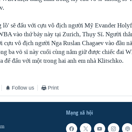
v.
 lồ' sẽ đấu với cựu vô địch người Mỹ Evander Holyf
 WBA vào thứ bảy này tại Zurich, Thụy Sĩ. Người thắ
ới cựu vô địch người Nga Ruslan Chagaev vào đầu nă
ong ba võ sĩ này cuối cùng nắm giữ được chiếc đai 
ra để đấu với một trong hai anh em nhà Klitschko.
Follow us
Print
Mạng xã hội
am