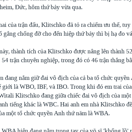
heim, Đức, hôm thứ bảy vừa qua.
ai của trận đấu, Klitschko đã tỏ ra chiếm ưu thế, tuy
 gắng chống đỡ cho đến hiệp thứ bảy thì bị hạ đo vá
này, thành tích của Klitschko được nâng lên thành 52
 54 trận chuyên nghiệp, trong đó có 46 trận thắng b
ện đang nắm giữ đai vô địch của cả ba tổ chức quyền
ế giới là WBO, IBF, và IBO. Trong khi đó em trai củ
Witali Klitschko đang giữa chiếc đai vô địch của một
nh tiếng khác là WBC. Hai anh em nhà Klitschko đ
của một tổ chức quyền Anh thứ năm là WBA.
a WBA hiện đang nằm trong tay của võ sĩ 'khổng lồ' 