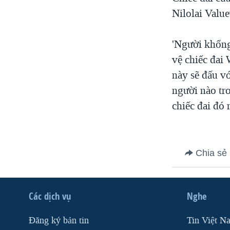
VIỆT NAM
Nilolai Value
NGƯ DÂN VIỆT VÀ LÀN SÓNG
TRỘM HẢI SÂM
'Người khổng
vệ chiếc đai
BÊN KIA QUỐC LỘ: TIẾNG VỌNG
TỪ NÔNG THÔN MỸ
này sẽ đấu v
QUAN HỆ VIỆT MỸ
người nào tr
chiếc đai đó 
Chia sẻ
Các dịch vụ
Nghe
Ðăng ký bản tin
Tin Việt N