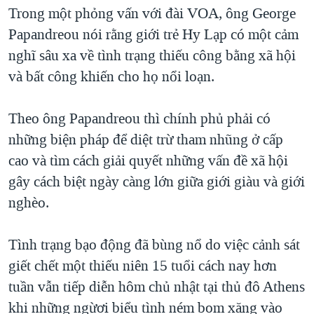
TẠI
Trong một phỏng vấn với đài VOA, ông George
VIDEO
"Tìm"
NGƯỜI VIỆT HẢI NGOẠI
HÀNH TRÌNH BẦU CỬ 2024
Papandreou nói rằng giới trẻ Hy Lạp có một cảm
NGHE
ĐỜI SỐNG
nghĩ sâu xa về tình trạng thiếu công bằng xã hội
MỘT NĂM CHIẾN TRANH TẠI DẢI GAZA
KINH TẾ
và bất công khiến cho họ nổi loạn.
MẠNG XÃ HỘI
GIẢI MÃ VÀNH ĐAI & CON ĐƯỜNG
KHOA HỌC
NGÀY TỊ NẠN THẾ GIỚI
Theo ông Papandreou thì chính phủ phải có
SỨC KHOẺ
TRỊNH VĨNH BÌNH - NGƯỜI HẠ 'BÊN THẮNG CUỘC'
những biện pháp để diệt trừ tham nhũng ở cấp
Ngôn ngữ khác
VĂN HOÁ
GROUND ZERO – XƯA VÀ NAY
cao và tìm cách giải quyết những vấn đề xã hội
THỂ THAO
gây cách biệt ngày càng lớn giữa giới giàu và giới
CHI PHÍ CHIẾN TRANH AFGHANISTAN
GIÁO DỤC
nghèo.
CÁC GIÁ TRỊ CỘNG HÒA Ở VIỆT NAM
THƯỢNG ĐỈNH TRUMP-KIM TẠI VIỆT NAM
Tình trạng bạo động đã bùng nổ do việc cảnh sát
TRỊNH VĨNH BÌNH VS. CHÍNH PHỦ VIỆT NAM
giết chết một thiếu niên 15 tuổi cách nay hơn
NGƯ DÂN VIỆT VÀ LÀN SÓNG TRỘM HẢI SÂM
tuần vẫn tiếp diễn hôm chủ nhật tại thủ đô Athens
khi những ngừơi biểu tình ném bom xăng vào
BÊN KIA QUỐC LỘ: TIẾNG VỌNG TỪ NÔNG THÔN MỸ