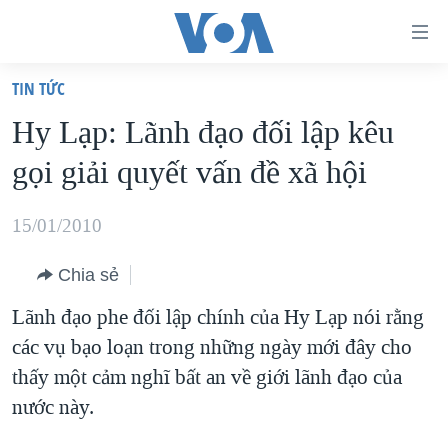
Đường
dẫn
TIN TỨC
truy
TRANG CHỦ
Hy Lạp: Lãnh đạo đối lập kêu
cập
VIỆT NAM
gọi giải quyết vấn đề xã hội
Tới
HOA KỲ
nội
BIỂN ĐÔNG
15/01/2010
dung
THẾ GIỚI
chính
Chia sẻ
BLOG
Tới
Lãnh đạo phe đối lập chính của Hy Lạp nói rằng
điều
DIỄN ĐÀN
các vụ bạo loạn trong những ngày mới đây cho
hướng
MỤC
thấy một cảm nghĩ bất an về giới lãnh đạo của
chính
CHUYÊN ĐỀ
TỰ DO BÁO CHÍ
nước này.
Đi
HỌC TIẾNG ANH
VẠCH TRẦN TIN GIẢ
CHIẾN TRANH THƯƠNG MẠI CỦA MỸ: QUÁ KHỨ VÀ HIỆN
tới