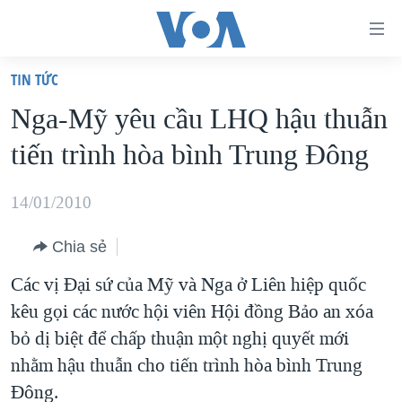
Đường
dẫn
TIN TỨC
truy
TRANG CHỦ
Nga-Mỹ yêu cầu LHQ hậu thuẫn
cập
VIỆT NAM
tiến trình hòa bình Trung Ðông
Tới
HOA KỲ
nội
BIỂN ĐÔNG
14/01/2010
dung
THẾ GIỚI
chính
Chia sẻ
BLOG
Tới
Các vị Đại sứ của Mỹ và Nga ở Liên hiệp quốc
điều
DIỄN ĐÀN
kêu gọi các nước hội viên Hội đồng Bảo an xóa
hướng
MỤC
bỏ dị biệt để chấp thuận một nghị quyết mới
chính
CHUYÊN ĐỀ
TỰ DO BÁO CHÍ
nhằm hậu thuẫn cho tiến trình hòa bình Trung
Đi
HỌC TIẾNG ANH
Đông.
VẠCH TRẦN TIN GIẢ
CHIẾN TRANH THƯƠNG MẠI CỦA MỸ: QUÁ KHỨ VÀ HIỆN
tới