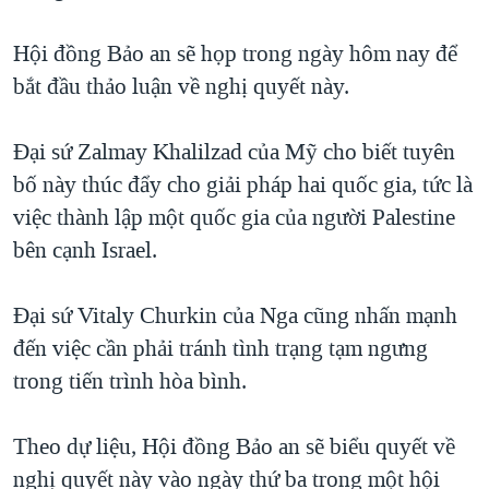
TẠI
VIDEO
"Tìm"
NGƯỜI VIỆT HẢI NGOẠI
HÀNH TRÌNH BẦU CỬ 2024
Hội đồng Bảo an sẽ họp trong ngày hôm nay để
NGHE
ĐỜI SỐNG
bắt đầu thảo luận về nghị quyết này.
MỘT NĂM CHIẾN TRANH TẠI DẢI GAZA
KINH TẾ
MẠNG XÃ HỘI
GIẢI MÃ VÀNH ĐAI & CON ĐƯỜNG
KHOA HỌC
Đại sứ Zalmay Khalilzad của Mỹ cho biết tuyên
NGÀY TỊ NẠN THẾ GIỚI
bố này thúc đẩy cho giải pháp hai quốc gia, tức là
SỨC KHOẺ
TRỊNH VĨNH BÌNH - NGƯỜI HẠ 'BÊN THẮNG CUỘC'
việc thành lập một quốc gia của người Palestine
Ngôn ngữ khác
VĂN HOÁ
GROUND ZERO – XƯA VÀ NAY
bên cạnh Israel.
THỂ THAO
CHI PHÍ CHIẾN TRANH AFGHANISTAN
GIÁO DỤC
Đại sứ Vitaly Churkin của Nga cũng nhấn mạnh
CÁC GIÁ TRỊ CỘNG HÒA Ở VIỆT NAM
đến việc cần phải tránh tình trạng tạm ngưng
THƯỢNG ĐỈNH TRUMP-KIM TẠI VIỆT NAM
trong tiến trình hòa bình.
TRỊNH VĨNH BÌNH VS. CHÍNH PHỦ VIỆT NAM
NGƯ DÂN VIỆT VÀ LÀN SÓNG TRỘM HẢI SÂM
Theo dự liệu, Hội đồng Bảo an sẽ biểu quyết về
nghị quyết này vào ngày thứ ba trong một hội
BÊN KIA QUỐC LỘ: TIẾNG VỌNG TỪ NÔNG THÔN MỸ