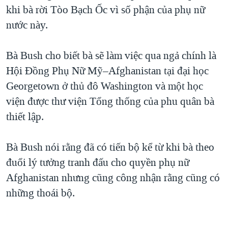
TẠI
khi bà rời Tòo Bạch Ốc vì số phận của phụ nữ
VIDEO
"Tìm"
NGƯỜI VIỆT HẢI NGOẠI
HÀNH TRÌNH BẦU CỬ 2024
nước này.
NGHE
ĐỜI SỐNG
MỘT NĂM CHIẾN TRANH TẠI DẢI GAZA
KINH TẾ
Bà Bush cho biết bà sẽ làm việc qua ngả chính là
MẠNG XÃ HỘI
GIẢI MÃ VÀNH ĐAI & CON ĐƯỜNG
KHOA HỌC
Hội Đồng Phụ Nữ Mỹ–Afghanistan tại đại học
NGÀY TỊ NẠN THẾ GIỚI
Georgetown ở thủ đô Washington và một học
SỨC KHOẺ
TRỊNH VĨNH BÌNH - NGƯỜI HẠ 'BÊN THẮNG CUỘC'
viện được thư viện Tổng thống của phu quân bà
Ngôn ngữ khác
VĂN HOÁ
GROUND ZERO – XƯA VÀ NAY
thiết lập.
THỂ THAO
CHI PHÍ CHIẾN TRANH AFGHANISTAN
GIÁO DỤC
Bà Bush nói rằng đã có tiến bộ kể từ khi bà theo
CÁC GIÁ TRỊ CỘNG HÒA Ở VIỆT NAM
đuổi lý tưởng tranh đấu cho quyền phụ nữ
THƯỢNG ĐỈNH TRUMP-KIM TẠI VIỆT NAM
Afghanistan nhưng cũng công nhận rằng cũng có
TRỊNH VĨNH BÌNH VS. CHÍNH PHỦ VIỆT NAM
những thoái bộ.
NGƯ DÂN VIỆT VÀ LÀN SÓNG TRỘM HẢI SÂM
BÊN KIA QUỐC LỘ: TIẾNG VỌNG TỪ NÔNG THÔN MỸ