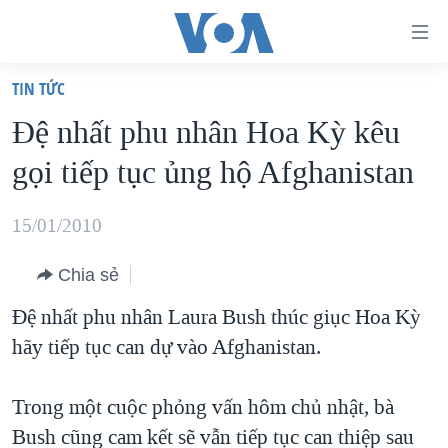
Đường
dẫn
TIN TỨC
truy
TRANG CHỦ
Ðệ nhất phu nhân Hoa Kỳ kêu
cập
VIỆT NAM
gọi tiếp tục ủng hộ Afghanistan
Tới
HOA KỲ
nội
BIỂN ĐÔNG
15/01/2010
dung
THẾ GIỚI
chính
Chia sẻ
BLOG
Tới
Đệ nhất phu nhân Laura Bush thúc giục Hoa Kỳ
điều
DIỄN ĐÀN
hãy tiếp tục can dự vào Afghanistan.
hướng
MỤC
chính
CHUYÊN ĐỀ
TỰ DO BÁO CHÍ
Trong một cuộc phỏng vấn hôm chủ nhật, bà
Đi
HỌC TIẾNG ANH
Bush cũng cam kết sẽ vẫn tiếp tục can thiệp sau
VẠCH TRẦN TIN GIẢ
CHIẾN TRANH THƯƠNG MẠI CỦA MỸ: QUÁ KHỨ VÀ HIỆN
tới