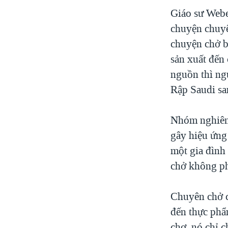
VIỆT NAM
Giáo sư Webe
chuyện chuyê
NGƯ DÂN VIỆT VÀ LÀN SÓNG
TRỘM HẢI SÂM
chuyện chở b
sản xuất đến
BÊN KIA QUỐC LỘ: TIẾNG VỌNG
TỪ NÔNG THÔN MỸ
nguồn thì ng
QUAN HỆ VIỆT MỸ
Rập Saudi s
Nhóm nghiên 
gây hiệu ứng
một gia đình
chở không phả
Chuyên chở c
đến thực phẩ
chợ, nó chỉ c