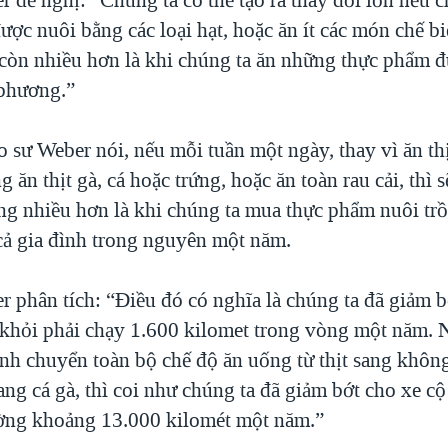
 được nuôi bằng các loại hạt, hoặc ăn ít các món chế bi
 còn nhiều hơn là khi chúng ta ăn những thực phẩm 
 phương.”
o sư Weber nói, nếu mỗi tuần một ngày, thay vì ăn th
g ăn thịt gà, cá hoặc trứng, hoặc ăn toàn rau cải, thì 
ng nhiều hơn là khi chúng ta mua thực phẩm nuôi trồ
ả gia đình trong nguyên một năm.
r phân tích: “Điều đó có nghĩa là chúng ta đã giảm 
 khỏi phải chạy 1.600 kilomet trong vòng một năm. 
nh chuyển toàn bộ chế độ ăn uống từ thịt sang không 
sang cá gà, thì coi như chúng ta đã giảm bớt cho xe c
ờng khoảng 13.000 kilomét một năm.”