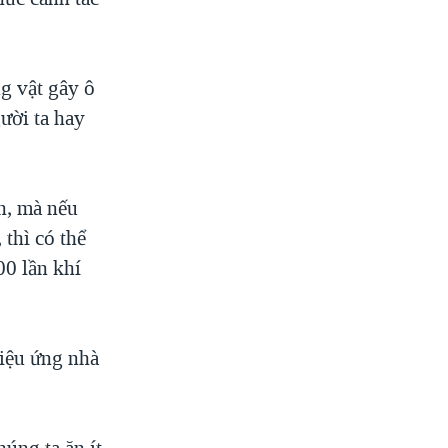
ng vật gây ô
ười ta hay
ân, mà nếu
thì có thể
00 lần khí
hiệu ứng nhà
húng ta ăn ít