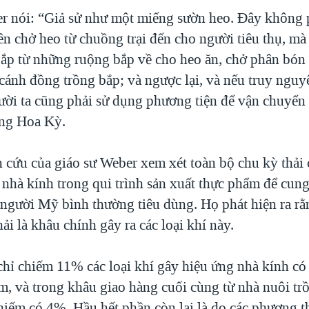
r nói: “Giả sử như một miếng sườn heo. Đây không p
n chở heo từ chuồng trại đến cho người tiêu thụ, mà 
ắp từ những ruộng bắp về cho heo ăn, chở phân bón
 cánh đồng trồng bắp; và ngược lại, và nếu truy nguy
ười ta cũng phải sử dụng phương tiện để vận chuyển
ang Hoa Kỳ.
cứu của giáo sư Weber xem xét toàn bộ chu kỳ thải c
 nhà kính trong qui trình sản xuất thực phẩm để cun
 người Mỹ bình thường tiêu dùng. Họ phát hiện ra r
i là khâu chính gây ra các loại khí này.
hỉ chiếm 11% các loại khí gây hiệu ứng nhà kính có 
m, và trong khâu giao hàng cuối cùng từ nhà nuôi tr
hiếm có 4%. Hầu hết phần còn lại là do các phương t