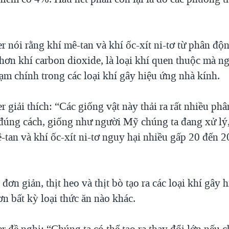
 nói rằng khí mê-tan và khí ốc-xít ni-tơ từ phân độ
hơn khí carbon dioxide, là loại khí quen thuộc mà ng
ạm chính trong các loại khí gây hiệu ứng nhà kính.
 giải thích: “Các giống vật này thải ra rất nhiều ph
đúng cách, giống như người Mỹ chúng ta đang xử lý, 
ê-tan và khí ốc-xít ni-tơ nguy hại nhiều gấp 20 đến 2
đơn giản, thịt heo và thịt bò tạo ra các loại khí gây 
n bất kỳ loại thức ăn nào khác.
 đề nghị: “Chúng ta có thể tạo ra thay đổi lớn nếu c