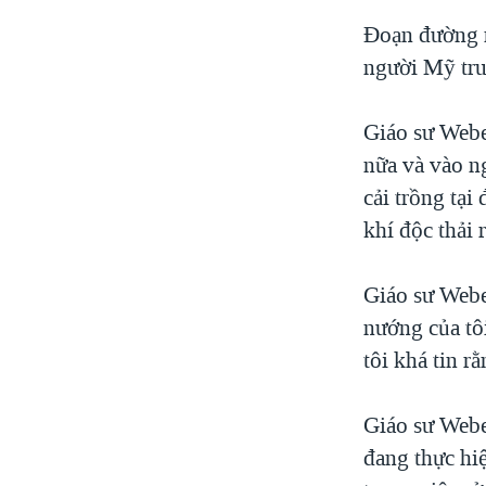
Đoạn đường 
người Mỹ tru
Giáo sư Webe
nữa và vào n
cải trồng tại
khí độc thải r
Giáo sư Webe
nướng của tô
tôi khá tin r
Giáo sư Webe
đang thực hiệ