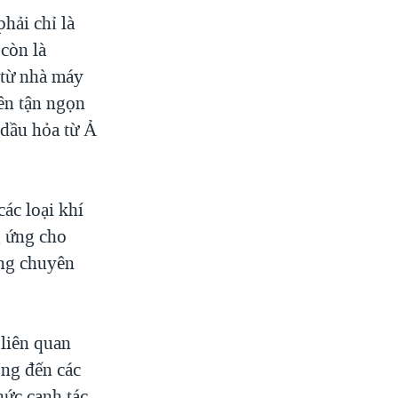
hải chỉ là
còn là
 từ nhà máy
ên tận ngọn
 dầu hỏa từ Ả
ác loại khí
g ứng cho
ằng chuyên
liên quan
ồng đến các
hức canh tác