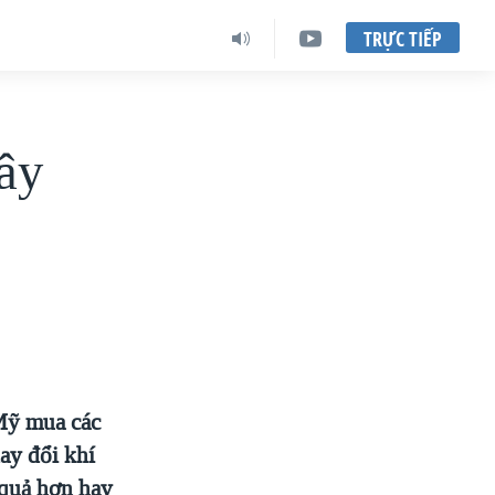
TRỰC TIẾP
gây
Mỹ mua các
hay đổi khí
 quả hơn hay