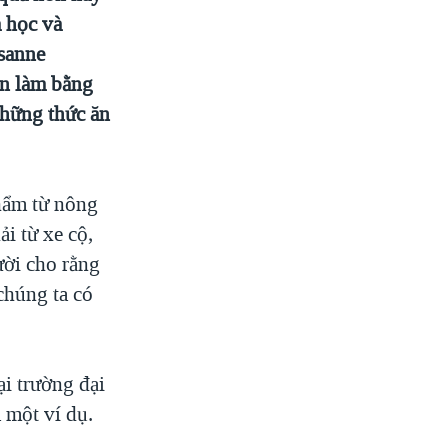
a học và
sanne
 ăn làm bằng
những thức ăn
phẩm từ nông
i từ xe cộ,
ười cho rằng
chúng ta có
i trường đại
 một ví dụ.