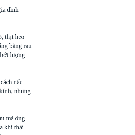
ia đình
, thịt heo
ống bằng rau
 bớt lượng
 cách nấu
 kính, nhưng
cứu mà ông
a khí thải