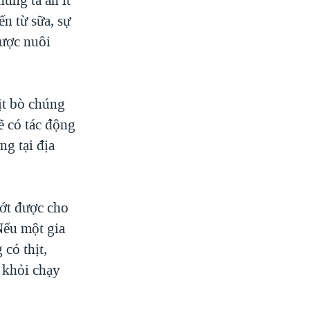
ến từ sữa, sự
được nuôi
ịt bò chúng
sẽ có tác động
ng tại địa
bớt được cho
Nếu một gia
có thịt,
ộ khỏi chạy