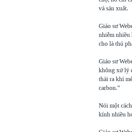
và sản xuất.
Giáo sư Weber
nhiễm nhiều 
cho là thủ ph
Giáo sư Weber
không xử lý 
thải ra khí m
carbon.”
Nói một cách 
kính nhiều hơ
Giáo sư Weber