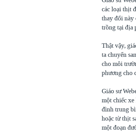
các loại thịt
thay đổi này
trồng tại địa
Thật vậy, giá
ta chuyển san
cho môi trườ
phương cho c
Giáo sư Webe
một chiếc xe
đình trung bì
hoặc từ thịt 
một đoạn đư