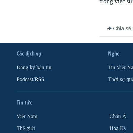
trong việc sử
Chia sẻ
Các dịch vụ
Nghe
Ðăng ký bản tin
Tin Việt N
Podcast/RSS
Thời sự qu
Tin tức
Việt Nam
Châu Á
Thế giới
Hoa Kỳ