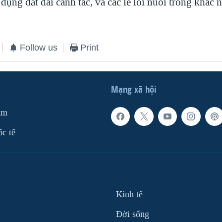
 dụng đất đai canh tác, và các lề lối nuôi trồng khác 
Follow us
Print
Mạng xã hội
am
ốc tế
Kinh tế
Ðời sống