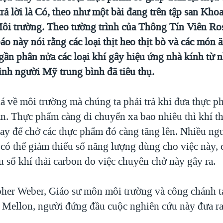
ả lời là Có, theo như một bài đang trên tập san Kho
i trường. Theo tường trình của Thông Tín Viên Ro
báo này nói rằng các loại thịt heo thịt bò và các món
 gần phân nửa các loại khí gây hiệu ứng nhà kính từ 
ình người Mỹ trung bình đã tiêu thụ.
iá về môi trường mà chúng ta phải trả khi đưa thực 
ăn. Thực phẩm càng di chuyển xa bao nhiêu thì khí thả
bay để chở các thực phẩm đó càng tăng lên. Nhiều ng
 có thể giảm thiểu số năng lượng dùng cho việc này, 
u số khí thải carbon do việc chuyên chở này gây ra.
her Weber, Giáo sư môn môi trường và công chánh tạ
 Mellon, người đứng đầu cuộc nghiên cứu này đưa ra