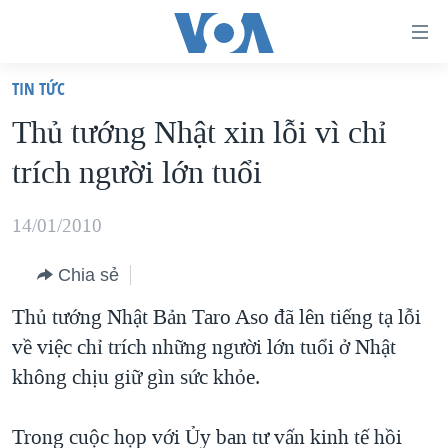
Đường
dẫn
TIN TỨC
truy
TRANG CHỦ
Thủ tướng Nhật xin lỗi vì chỉ
cập
VIỆT NAM
trích người lớn tuổi
Tới
HOA KỲ
nội
BIỂN ĐÔNG
14/01/2010
dung
THẾ GIỚI
chính
Chia sẻ
BLOG
Tới
Thủ tướng Nhật Bản Taro Aso đã lên tiếng tạ lỗi
điều
DIỄN ĐÀN
về việc chỉ trích những người lớn tuổi ở Nhật
hướng
MỤC
không chịu giữ gìn sức khỏe.
chính
CHUYÊN ĐỀ
TỰ DO BÁO CHÍ
Đi
HỌC TIẾNG ANH
Trong cuộc họp với Ủy ban tư vấn kinh tế hồi
VẠCH TRẦN TIN GIẢ
CHIẾN TRANH THƯƠNG MẠI CỦA MỸ: QUÁ KHỨ VÀ HIỆN
tới