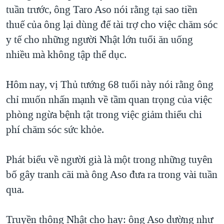
TẠI
tuần trước, ông Taro Aso nói rằng tại sao tiền
VIDEO
"Tìm"
NGƯỜI VIỆT HẢI NGOẠI
HÀNH TRÌNH BẦU CỬ 2024
thuế của ông lại dùng để tài trợ cho việc chăm sóc
NGHE
ĐỜI SỐNG
y tế cho những người Nhật lớn tuổi ăn uống
MỘT NĂM CHIẾN TRANH TẠI DẢI GAZA
KINH TẾ
nhiều mà không tập thể dục.
MẠNG XÃ HỘI
GIẢI MÃ VÀNH ĐAI & CON ĐƯỜNG
KHOA HỌC
NGÀY TỊ NẠN THẾ GIỚI
Hôm nay, vị Thủ tướng 68 tuổi này nói rằng ông
SỨC KHOẺ
TRỊNH VĨNH BÌNH - NGƯỜI HẠ 'BÊN THẮNG CUỘC'
chỉ muốn nhấn mạnh về tầm quan trọng của việc
Ngôn ngữ khác
VĂN HOÁ
GROUND ZERO – XƯA VÀ NAY
phòng ngừa bệnh tật trong việc giảm thiểu chi
THỂ THAO
phí chăm sóc sức khỏe.
CHI PHÍ CHIẾN TRANH AFGHANISTAN
GIÁO DỤC
CÁC GIÁ TRỊ CỘNG HÒA Ở VIỆT NAM
Phát biểu về người già là một trong những tuyên
THƯỢNG ĐỈNH TRUMP-KIM TẠI VIỆT NAM
bố gây tranh cãi mà ông Aso đưa ra trong vài tuần
TRỊNH VĨNH BÌNH VS. CHÍNH PHỦ VIỆT NAM
qua.
NGƯ DÂN VIỆT VÀ LÀN SÓNG TRỘM HẢI SÂM
Truyền thông Nhật cho hay: ông Aso dường như
BÊN KIA QUỐC LỘ: TIẾNG VỌNG TỪ NÔNG THÔN MỸ