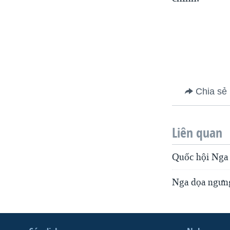
VIỆT NAM
NGƯ DÂN VIỆT VÀ LÀN SÓNG
TRỘM HẢI SÂM
BÊN KIA QUỐC LỘ: TIẾNG VỌNG
TỪ NÔNG THÔN MỸ
QUAN HỆ VIỆT MỸ
Chia sẻ
Liên quan
Quốc hội Nga 
Nga dọa ngưng