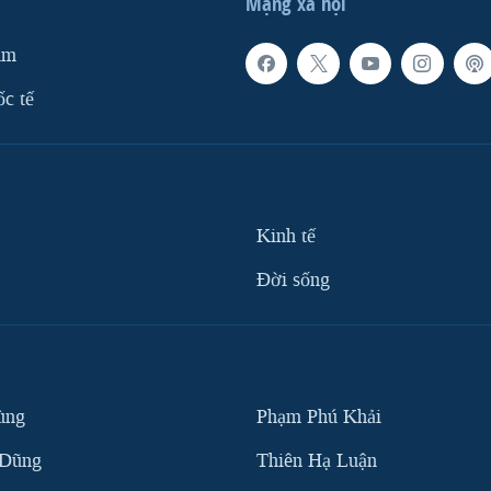
Mạng xã hội
am
ốc tế
Kinh tế
Ðời sống
ùng
Phạm Phú Khải
 Dũng
Thiên Hạ Luận