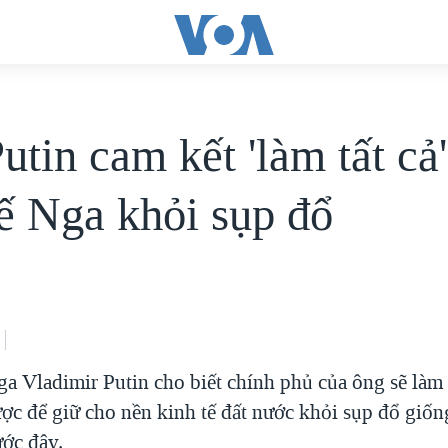
tin cam kết 'làm tất cả'
tế Nga khỏi sụp đổ
a Vladimir Putin cho biết chính phủ của ông sẽ làm '
được để giữ cho nền kinh tế đất nước khỏi sụp đổ giố
ước đây.