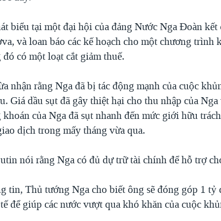
át biểu tại một đại hội của đảng Nước Nga Đoàn kết
va, và loan báo các kế hoạch cho một chương trình k
g đó có một loạt cắt giảm thuế.
ừa nhận rằng Nga đã bị tác động mạnh của cuộc khủn
u. Giá dầu sụt đã gây thiệt hại cho thu nhập của Nga 
 khoán của Nga đã sụt nhanh đến mức giới hữu trách
giao dịch trong mấy tháng vừa qua.
tin nói rằng Nga có đủ dự trữ tài chính để hỗ trợ ch
ng tin, Thủ tướng Nga cho biết ông sẽ đóng góp 1 tỷ
 tế để giúp các nước vượt qua khó khăn của cuộc khủ