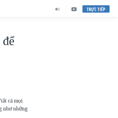
TRỰC TIẾP
 để
tất cả mọi
ng như những