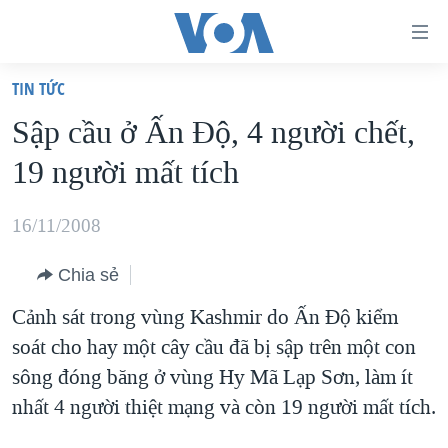
Đường
dẫn
TIN TỨC
truy
TRANG CHỦ
Sập cầu ở Ấn Ðộ, 4 người chết,
cập
VIỆT NAM
19 người mất tích
Tới
HOA KỲ
nội
BIỂN ĐÔNG
16/11/2008
dung
THẾ GIỚI
chính
Chia sẻ
BLOG
Tới
Cảnh sát trong vùng Kashmir do Ấn Độ kiểm
điều
DIỄN ĐÀN
soát cho hay một cây cầu đã bị sập trên một con
hướng
MỤC
sông đóng băng ở vùng Hy Mã Lạp Sơn, làm ít
chính
CHUYÊN ĐỀ
TỰ DO BÁO CHÍ
nhất 4 người thiệt mạng và còn 19 người mất tích.
Đi
HỌC TIẾNG ANH
VẠCH TRẦN TIN GIẢ
CHIẾN TRANH THƯƠNG MẠI CỦA MỸ: QUÁ KHỨ VÀ HIỆN
tới