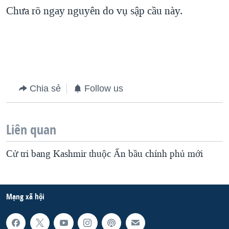
Chưa rõ ngay nguyên do vụ sập cầu này.
QUAN HỆ VIỆT MỸ
Chia sẻ
Follow us
Liên quan
Cử tri bang Kashmir thuộc Ấn bầu chính phủ mới
Mạng xã hội