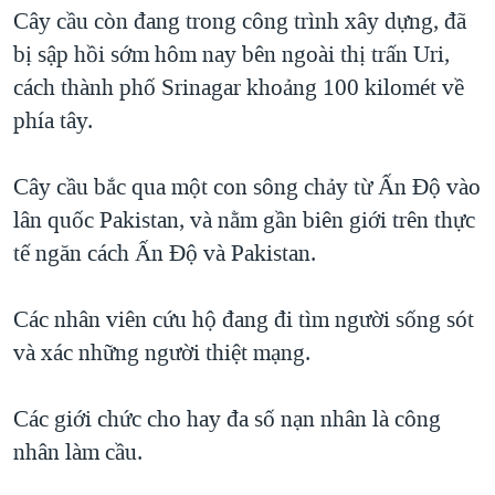
TẠI
Cây cầu còn đang trong công trình xây dựng, đã
VIDEO
"Tìm"
NGƯỜI VIỆT HẢI NGOẠI
HÀNH TRÌNH BẦU CỬ 2024
bị sập hồi sớm hôm nay bên ngoài thị trấn Uri,
NGHE
ĐỜI SỐNG
cách thành phố Srinagar khoảng 100 kilomét về
MỘT NĂM CHIẾN TRANH TẠI DẢI GAZA
KINH TẾ
phía tây.
MẠNG XÃ HỘI
GIẢI MÃ VÀNH ĐAI & CON ĐƯỜNG
KHOA HỌC
NGÀY TỊ NẠN THẾ GIỚI
Cây cầu bắc qua một con sông chảy từ Ấn Độ vào
SỨC KHOẺ
TRỊNH VĨNH BÌNH - NGƯỜI HẠ 'BÊN THẮNG CUỘC'
lân quốc Pakistan, và nằm gần biên giới trên thực
Ngôn ngữ khác
VĂN HOÁ
GROUND ZERO – XƯA VÀ NAY
tế ngăn cách Ấn Độ và Pakistan.
THỂ THAO
CHI PHÍ CHIẾN TRANH AFGHANISTAN
GIÁO DỤC
Các nhân viên cứu hộ đang đi tìm người sống sót
CÁC GIÁ TRỊ CỘNG HÒA Ở VIỆT NAM
và xác những người thiệt mạng.
THƯỢNG ĐỈNH TRUMP-KIM TẠI VIỆT NAM
TRỊNH VĨNH BÌNH VS. CHÍNH PHỦ VIỆT NAM
Các giới chức cho hay đa số nạn nhân là công
NGƯ DÂN VIỆT VÀ LÀN SÓNG TRỘM HẢI SÂM
nhân làm cầu.
BÊN KIA QUỐC LỘ: TIẾNG VỌNG TỪ NÔNG THÔN MỸ