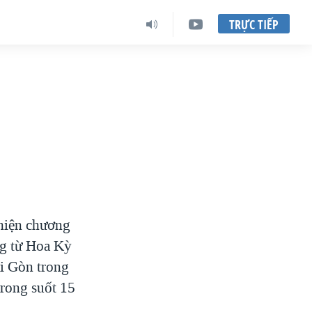
TRỰC TIẾP
 hiện chương
ng từ Hoa Kỳ
ài Gòn trong
trong suốt 15