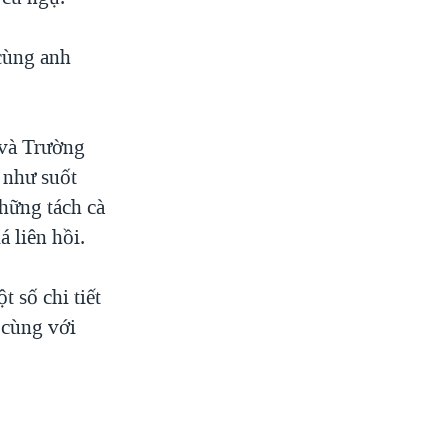
cùng anh
 và Trường
 như suốt
những tách cà
 liên hồi.
 số chi tiết
 cùng với