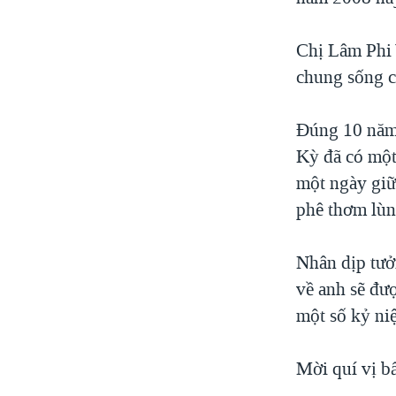
VIỆT NAM
Chị Lâm Phi 
NGƯ DÂN VIỆT VÀ LÀN SÓNG
TRỘM HẢI SÂM
chung sống c
BÊN KIA QUỐC LỘ: TIẾNG VỌNG
TỪ NÔNG THÔN MỸ
Đúng 10 năm 
QUAN HỆ VIỆT MỸ
Kỳ đã có một
một ngày giữa
phê thơm lùn
Nhân dịp tưở
về anh sẽ đượ
một số kỷ ni
Mời quí vị b