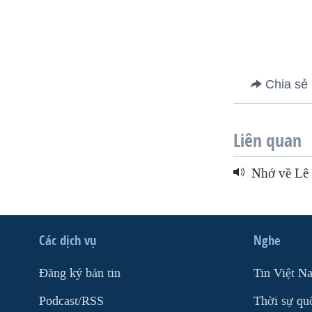
Chia sẻ
Liên quan
Nhớ về Lê
Các dịch vụ
Nghe
Ðăng ký bản tin
Tin Việt N
Podcast/RSS
Thời sự qu