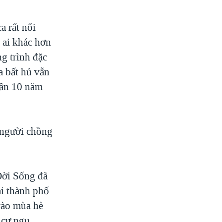
a rất nổi
 ai khác hơn
g trình đặc
a bất hủ vẫn
gần 10 năm
 người chồng
Đời Sống đã
ại thành phố
vào mùa hè
 cư ngụ.