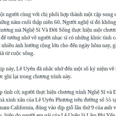
ột người cùng với chị phối hợp thành một cặp song c
những năm cuối thập niên 60. Người nghệ sĩ đó không
hương mà Nghệ Sĩ Và Đời Sống thực hiện một chươn
 để tưởng nhớ về người nhạc sĩ có những khúc tình c
 nhiều ảnh hưởng rộng lớn cho đến ngày hôm nay, 
iã từ cuộc sống.
ịp này, Lê Uyên đã nhắc nhở đến một số kỷ niệm về
 ghi lại trong chương trình này.
p tình cờ, người thực hiện chương trình Nghệ Sĩ và 
 nhà xinh xắn của Lê Uyên Phương trên đường số 55 t
nam California, đúng vào dịp giỗ lần thứ 9 của anh 
, hiện do người em gái của Lê Uyên là Lâm Phi Yến