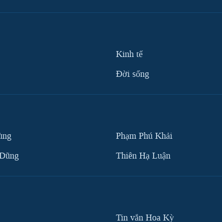
Kinh tế
Ðời sống
ùng
Phạm Phú Khải
 Dũng
Thiên Hạ Luận
Tin vắn Hoa Kỳ