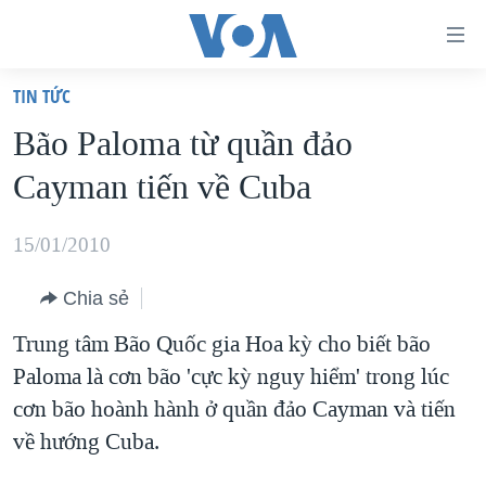
Đường
dẫn
TIN TỨC
truy
TRANG CHỦ
Bão Paloma từ quần đảo
cập
VIỆT NAM
Cayman tiến về Cuba
Tới
HOA KỲ
nội
BIỂN ĐÔNG
15/01/2010
dung
THẾ GIỚI
chính
Chia sẻ
BLOG
Tới
Trung tâm Bão Quốc gia Hoa kỳ cho biết bão
điều
DIỄN ĐÀN
Paloma là cơn bão 'cực kỳ nguy hiểm' trong lúc
hướng
MỤC
cơn bão hoành hành ở quần đảo Cayman và tiến
chính
CHUYÊN ĐỀ
TỰ DO BÁO CHÍ
về hướng Cuba.
Đi
HỌC TIẾNG ANH
VẠCH TRẦN TIN GIẢ
CHIẾN TRANH THƯƠNG MẠI CỦA MỸ: QUÁ KHỨ VÀ HIỆN
tới