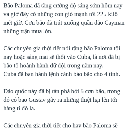
TẠI
Bão Paloma đã tăng cường độ sáng sớm hôm nay
VIDEO
"Tìm"
NGƯỜI VIỆT HẢI NGOẠI
HÀNH TRÌNH BẦU CỬ 2024
và giờ đây có những cơn gió mạnh tới 225 kilô
NGHE
ĐỜI SỐNG
mét giờ. Cơn bão đã trút xuống quần đảo Cayman
MỘT NĂM CHIẾN TRANH TẠI DẢI GAZA
KINH TẾ
những trận mưa lớn.
MẠNG XÃ HỘI
GIẢI MÃ VÀNH ĐAI & CON ĐƯỜNG
KHOA HỌC
NGÀY TỊ NẠN THẾ GIỚI
Các chuyên gia thời tiết nói rằng bão Paloma tối
SỨC KHOẺ
TRỊNH VĨNH BÌNH - NGƯỜI HẠ 'BÊN THẮNG CUỘC'
nay hoặc sáng mai sẽ thổi vào Cuba, là nơi đã bị
Ngôn ngữ khác
VĂN HOÁ
GROUND ZERO – XƯA VÀ NAY
bão tố hoành hành dữ dội trong năm nay.
THỂ THAO
Cuba đã ban hành lệnh cảnh báo bão cho 4 tỉnh.
CHI PHÍ CHIẾN TRANH AFGHANISTAN
GIÁO DỤC
CÁC GIÁ TRỊ CỘNG HÒA Ở VIỆT NAM
Đảo quốc này đã bị tàn phá bởi 5 cơn bão, trong
THƯỢNG ĐỈNH TRUMP-KIM TẠI VIỆT NAM
đó có bão Gustav gây ra những thiệt hại lên tới
TRỊNH VĨNH BÌNH VS. CHÍNH PHỦ VIỆT NAM
hàng tỉ đô la.
NGƯ DÂN VIỆT VÀ LÀN SÓNG TRỘM HẢI SÂM
Các chuyên gia thời tiết cho hay bão Paloma sẽ
BÊN KIA QUỐC LỘ: TIẾNG VỌNG TỪ NÔNG THÔN MỸ