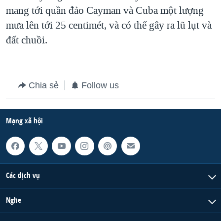
mang tới quần đảo Cayman và Cuba một lượng
QUAN HỆ VIỆT MỸ
mưa lên tới 25 centimét, và có thể gây ra lũ lụt và
đất chuồi.
Chia sẻ
Follow us
Mạng xã hội
Các dịch vụ
Nghe