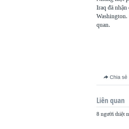
VIỆT NAM
Iraq đã nhận
Washington. 
NGƯ DÂN VIỆT VÀ LÀN SÓNG
TRỘM HẢI SÂM
quan.
BÊN KIA QUỐC LỘ: TIẾNG VỌNG
TỪ NÔNG THÔN MỸ
QUAN HỆ VIỆT MỸ
Chia sẻ
Liên quan
8 người thiệt 