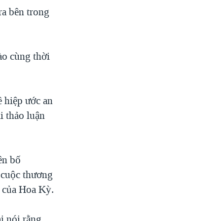
ra bên trong
ào cùng thời
ề hiệp ước an
i thảo luận
ên bố
à cuộc thương
h của Hoa Kỳ.
i nói rằng