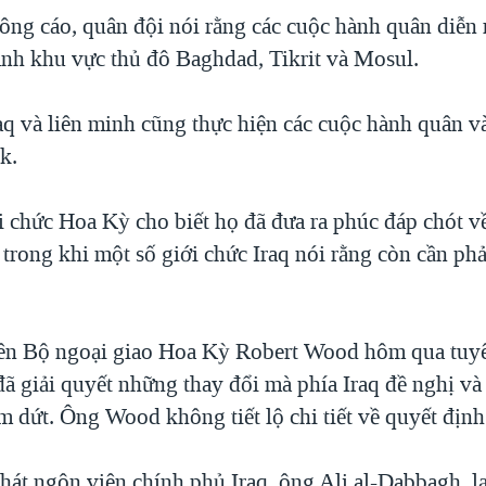
ông cáo, quân đội nói rằng các cuộc hành quân diễn 
nh khu vực thủ đô Baghdad, Tikrit và Mosul.
aq và liên minh cũng thực hiện các cuộc hành quân v
k.
 chức Hoa Kỳ cho biết họ đã đưa ra phúc đáp chót v
 trong khi một số giới chức Iraq nói rằng còn cần phả
iên Bộ ngoại giao Hoa Kỳ Robert Wood hôm qua tuy
ã giải quyết những thay đổi mà phía Iraq đề nghị v
m dứt. Ông Wood không tiết lộ chi tiết về quyết địn
át ngôn viên chính phủ Iraq, ông Ali al-Dabbagh, lạ