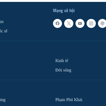
Mạng xã hội
am
ốc tế
Kinh tế
Ðời sống
ùng
Phạm Phú Khải