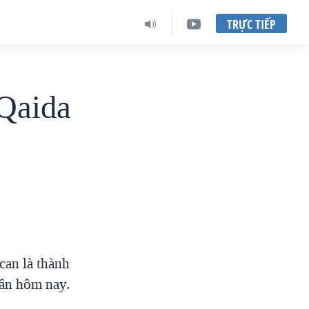
TRỰC TIẾP
-Qaida
can là thành
uân hôm nay.