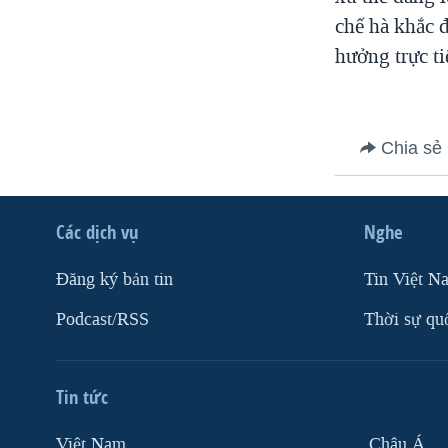
VIỆT NAM
chế hà khắc 
hưởng trực ti
NGƯ DÂN VIỆT VÀ LÀN SÓNG
TRỘM HẢI SÂM
BÊN KIA QUỐC LỘ: TIẾNG VỌNG
TỪ NÔNG THÔN MỸ
Chia sẻ
QUAN HỆ VIỆT MỸ
Các dịch vụ
Nghe
Ðăng ký bản tin
Tin Việt N
Podcast/RSS
Thời sự qu
Tin tức
Việt Nam
Châu Á