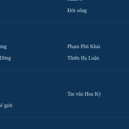
Ðời sống
ùng
Phạm Phú Khải
 Dũng
Thiên Hạ Luận
Tin vắn Hoa Kỳ
ế giới