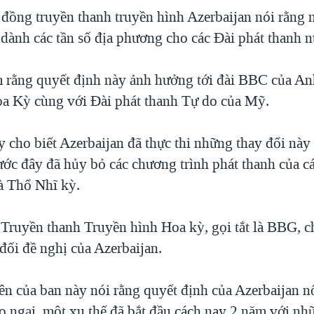
 đồng truyền thanh truyền hình Azerbaijan nói rằng
ành các tần số địa phương cho các Đài phát thanh n
 rằng quyết định này ảnh hưởng tới đài BBC của An
a Kỳ cùng với Đài phát thanh Tự do của Mỹ.
y cho biết Azerbaijan đã thực thi những thay đổi này
rước đây đã hủy bỏ các chương trình phát thanh của cá
à Thổ Nhĩ kỳ.
 Truyền thanh Truyền hình Hoa kỳ, gọi tắt là BBG, c
đối đề nghị của Azerbaijan.
ên của ban này nói rằng quyết định của Azerbaijan nố
lo ngại, một xu thế đã bắt đầu cách nay 2 năm với nh