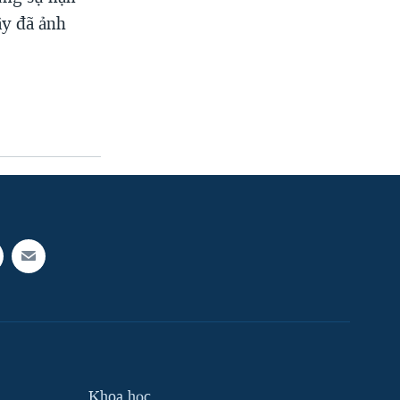
ây đã ảnh
Khoa học