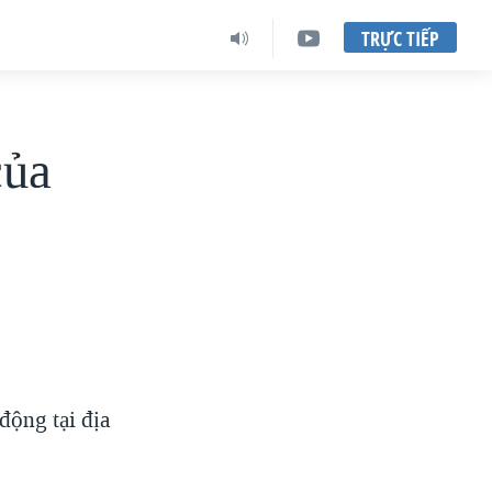
TRỰC TIẾP
của
động tại địa