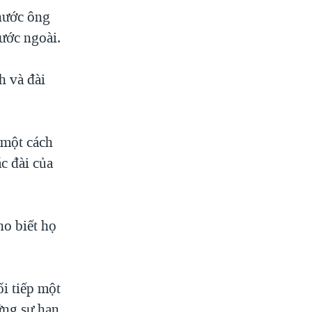
 nước ông
ước ngoài.
h và đài
 một cách
c đài của
ho biết họ
i tiếp một
ững sự hạn