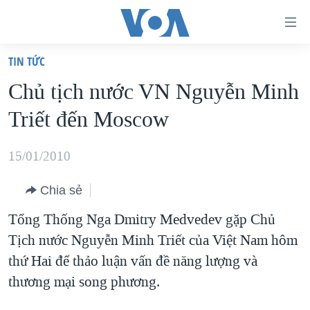
Đường
dẫn
TIN TỨC
truy
TRANG CHỦ
Chủ tịch nước VN Nguyễn Minh
cập
VIỆT NAM
Triết đến Moscow
Tới
HOA KỲ
nội
BIỂN ĐÔNG
15/01/2010
dung
THẾ GIỚI
chính
Chia sẻ
BLOG
Tới
Tổng Thống Nga Dmitry Medvedev gặp Chủ
điều
DIỄN ĐÀN
Tịch nước Nguyễn Minh Triết của Việt Nam hôm
hướng
MỤC
thứ Hai để thảo luận vấn đề năng lượng và
chính
CHUYÊN ĐỀ
TỰ DO BÁO CHÍ
thương mại song phương.
Đi
HỌC TIẾNG ANH
VẠCH TRẦN TIN GIẢ
CHIẾN TRANH THƯƠNG MẠI CỦA MỸ: QUÁ KHỨ VÀ HIỆN
tới