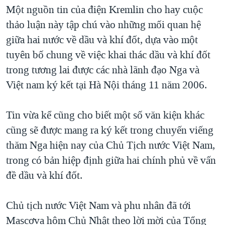
TẠI
Một nguồn tin của điện Kremlin cho hay cuộc
VIDEO
"Tìm"
NGƯỜI VIỆT HẢI NGOẠI
HÀNH TRÌNH BẦU CỬ 2024
thảo luận này tập chú vào những mối quan hệ
NGHE
ĐỜI SỐNG
giữa hai nước về dầu và khí đốt, dựa vào một
MỘT NĂM CHIẾN TRANH TẠI DẢI GAZA
KINH TẾ
tuyên bố chung về việc khai thác dầu và khí đốt
MẠNG XÃ HỘI
GIẢI MÃ VÀNH ĐAI & CON ĐƯỜNG
KHOA HỌC
trong tương lai được các nhà lãnh đạo Nga và
NGÀY TỊ NẠN THẾ GIỚI
Việt nam ký kết tại Hà Nội tháng 11 năm 2006.
SỨC KHOẺ
TRỊNH VĨNH BÌNH - NGƯỜI HẠ 'BÊN THẮNG CUỘC'
Ngôn ngữ khác
VĂN HOÁ
GROUND ZERO – XƯA VÀ NAY
Tin vừa kể cũng cho biết một số văn kiện khác
THỂ THAO
cũng sẽ được mang ra ký kết trong chuyến viếng
CHI PHÍ CHIẾN TRANH AFGHANISTAN
GIÁO DỤC
thăm Nga hiện nay của Chủ Tịch nước Việt Nam,
CÁC GIÁ TRỊ CỘNG HÒA Ở VIỆT NAM
trong có bản hiệp định giữa hai chính phủ về vấn
THƯỢNG ĐỈNH TRUMP-KIM TẠI VIỆT NAM
đề dầu và khí đốt.
TRỊNH VĨNH BÌNH VS. CHÍNH PHỦ VIỆT NAM
NGƯ DÂN VIỆT VÀ LÀN SÓNG TRỘM HẢI SÂM
Chủ tịch nước Việt Nam và phu nhân đã tới
Mascơva hôm Chủ Nhật theo lời mời của Tổng
BÊN KIA QUỐC LỘ: TIẾNG VỌNG TỪ NÔNG THÔN MỸ