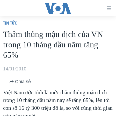
Đường
dẫn
TIN TỨC
truy
TRANG CHỦ
Thâm thủng mậu dịch của VN
cập
VIỆT NAM
trong 10 tháng đầu năm tăng
Tới
HOA KỲ
nội
65%
BIỂN ĐÔNG
dung
THẾ GIỚI
chính
14/01/2010
BLOG
Tới
Chia sẻ
điều
DIỄN ĐÀN
hướng
Việt Nam ước tính là mức thâm thủng mậu dịch
MỤC
chính
trong 10 tháng đầu năm nay sẽ tăng 65%, lên tới
CHUYÊN ĐỀ
TỰ DO BÁO CHÍ
Đi
con số 16 tỷ 300 triệu đô la, so với cùng thời gian
HỌC TIẾNG ANH
VẠCH TRẦN TIN GIẢ
CHIẾN TRANH THƯƠNG MẠI CỦA MỸ: QUÁ KHỨ VÀ HIỆN
tới
này năm ngoái.