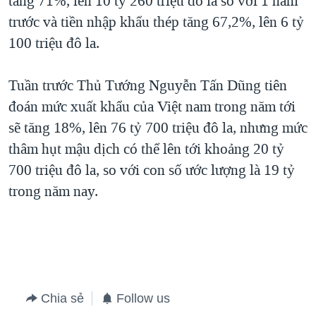
tăng 71%, lên 10 tỷ 260 triệu đô la so với 1 năm
trước và tiền nhập khẩu thép tăng 67,2%, lên 6 tỷ
QUAN HỆ VIỆT MỸ
100 triệu đô la.
Tuần trước Thủ Tướng Nguyễn Tấn Dũng tiên
đoán mức xuất khẩu của Việt nam trong năm tới
sẽ tăng 18%, lên 76 tỷ 700 triệu đô la, nhưng mức
thâm hụt mậu dịch có thể lên tới khoảng 20 tỷ
700 triệu đô la, so với con số ước lượng là 19 tỷ
trong năm nay.
Chia sẻ
Follow us