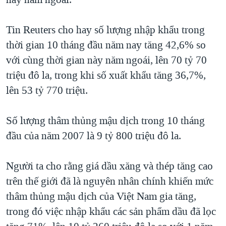
TẠI
VIDEO
"Tìm"
NGƯỜI VIỆT HẢI NGOẠI
HÀNH TRÌNH BẦU CỬ 2024
NGHE
Tin Reuters cho hay số lượng nhập khẩu trong
ĐỜI SỐNG
MỘT NĂM CHIẾN TRANH TẠI DẢI GAZA
thời gian 10 tháng đầu năm nay tăng 42,6% so
KINH TẾ
MẠNG XÃ HỘI
với cùng thời gian này năm ngoái, lên 70 tỷ 70
GIẢI MÃ VÀNH ĐAI & CON ĐƯỜNG
KHOA HỌC
triệu đô la, trong khi số xuất khẩu tăng 36,7%,
NGÀY TỊ NẠN THẾ GIỚI
SỨC KHOẺ
lên 53 tỷ 770 triệu.
TRỊNH VĨNH BÌNH - NGƯỜI HẠ 'BÊN THẮNG CUỘC'
Ngôn ngữ khác
VĂN HOÁ
GROUND ZERO – XƯA VÀ NAY
Số lượng thâm thủng mậu dịch trong 10 tháng
THỂ THAO
CHI PHÍ CHIẾN TRANH AFGHANISTAN
đầu của năm 2007 là 9 tỷ 800 triệu đô la.
GIÁO DỤC
CÁC GIÁ TRỊ CỘNG HÒA Ở VIỆT NAM
Người ta cho rằng giá dầu xăng và thép tăng cao
THƯỢNG ĐỈNH TRUMP-KIM TẠI VIỆT NAM
trên thế giới đã là nguyên nhân chính khiến mức
TRỊNH VĨNH BÌNH VS. CHÍNH PHỦ VIỆT NAM
thâm thủng mậu dịch của Việt Nam gia tăng,
NGƯ DÂN VIỆT VÀ LÀN SÓNG TRỘM HẢI SÂM
trong đó việc nhập khẩu các sản phẩm dầu đã lọc
BÊN KIA QUỐC LỘ: TIẾNG VỌNG TỪ NÔNG THÔN MỸ