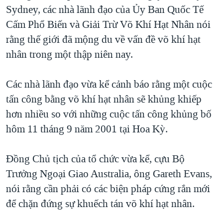
TẠI
Sydney, các nhà lãnh đạo của Ủy Ban Quốc Tế
VIDEO
"Tìm"
NGƯỜI VIỆT HẢI NGOẠI
HÀNH TRÌNH BẦU CỬ 2024
Cấm Phổ Biến và Giải Trừ Võ Khí Hạt Nhân nói
NGHE
ĐỜI SỐNG
rằng thế giới đã mộng du về vấn đề võ khí hạt
MỘT NĂM CHIẾN TRANH TẠI DẢI GAZA
KINH TẾ
nhân trong một thập niên nay.
MẠNG XÃ HỘI
GIẢI MÃ VÀNH ĐAI & CON ĐƯỜNG
KHOA HỌC
NGÀY TỊ NẠN THẾ GIỚI
Các nhà lãnh đạo vừa kể cảnh báo rằng một cuộc
SỨC KHOẺ
TRỊNH VĨNH BÌNH - NGƯỜI HẠ 'BÊN THẮNG CUỘC'
tấn công bằng võ khí hạt nhân sẽ khủng khiếp
Ngôn ngữ khác
VĂN HOÁ
GROUND ZERO – XƯA VÀ NAY
hơn nhiều so với những cuộc tấn công khủng bố
THỂ THAO
hôm 11 tháng 9 năm 2001 tại Hoa Kỳ.
CHI PHÍ CHIẾN TRANH AFGHANISTAN
GIÁO DỤC
CÁC GIÁ TRỊ CỘNG HÒA Ở VIỆT NAM
Đồng Chủ tịch của tổ chức vừa kể, cựu Bộ
THƯỢNG ĐỈNH TRUMP-KIM TẠI VIỆT NAM
Trưởng Ngoại Giao Australia, ông Gareth Evans,
TRỊNH VĨNH BÌNH VS. CHÍNH PHỦ VIỆT NAM
nói rằng cần phải có các biện pháp cứng rắn mới
NGƯ DÂN VIỆT VÀ LÀN SÓNG TRỘM HẢI SÂM
để chặn đứng sự khuếch tán võ khí hạt nhân.
BÊN KIA QUỐC LỘ: TIẾNG VỌNG TỪ NÔNG THÔN MỸ