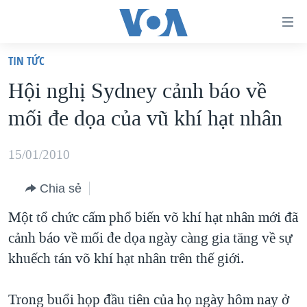
Đường
dẫn
TIN TỨC
truy
TRANG CHỦ
Hội nghị Sydney cảnh báo về
cập
VIỆT NAM
mối đe dọa của vũ khí hạt nhân
Tới
HOA KỲ
nội
BIỂN ĐÔNG
15/01/2010
dung
THẾ GIỚI
chính
Chia sẻ
BLOG
Tới
Một tổ chức cấm phổ biến võ khí hạt nhân mới đã
điều
DIỄN ĐÀN
cảnh báo về mối đe dọa ngày càng gia tăng về sự
hướng
MỤC
khuếch tán võ khí hạt nhân trên thế giới.
chính
CHUYÊN ĐỀ
TỰ DO BÁO CHÍ
Đi
HỌC TIẾNG ANH
Trong buổi họp đầu tiên của họ ngày hôm nay ở
VẠCH TRẦN TIN GIẢ
CHIẾN TRANH THƯƠNG MẠI CỦA MỸ: QUÁ KHỨ VÀ HIỆN
tới