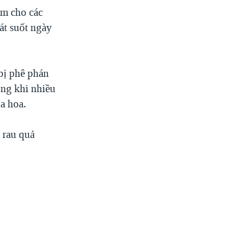
àm cho các
át suốt ngày
bị phê phán
ong khi nhiều
a hoa.
 rau quả