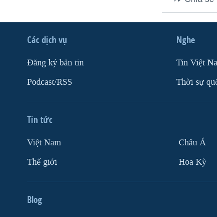
VIỆT NAM
NGƯ DÂN VIỆT VÀ LÀN SÓNG
TRỘM HẢI SÂM
Các dịch vụ
Nghe
BÊN KIA QUỐC LỘ: TIẾNG VỌNG
Ðăng ký bản tin
Tin Việt N
TỪ NÔNG THÔN MỸ
Podcast/RSS
Thời sự qu
QUAN HỆ VIỆT MỸ
Tin tức
Việt Nam
Châu Á
Thế giới
Hoa Kỳ
Blog