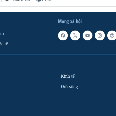
Mạng xã hội
am
ốc tế
Kinh tế
Ðời sống