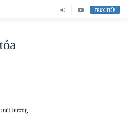
TRỰC TIẾP
tỏa
ng mùi hương