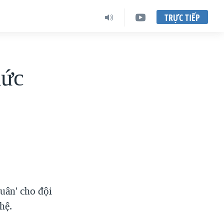
TRỰC TIẾP
hức
uân' cho đội
hệ.