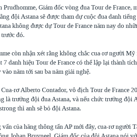
n Prudhomme, Giám đốc vòng đua Tour de France, 
rằng đội Astana sẽ được tham dự cuộc đua danh tiến
tana không được dự Tour de France năm nay do nhữ
 trước đó.
me còn nhận xét rằng không chắc cua-rơ người Mỹ
t 7 danh hiệu Tour de France có thể lập lại thành tích
 vào năm tới sau ba năm giải nghệ.
 Cua-rơ Alberto Contador, vô địch Tour de France 20
g là trưởng đội đua Astana, và nếu chức trưởng đội 
trong thì anh sẽ bỏ đội Astana.
g vấn của hãng thông tấn AP mới đây, cua-rơ người 
 ông Johan Bruyneel, Giám đốc của đội Astana nói vớ