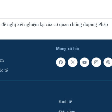
 đề nghị xét nghiệm lại của cơ quan chống doping Pháp
Mạng xã hội
am
ốc tế
Kinh tế
Ðời sống