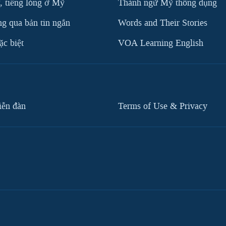
, tiếng lóng ở Mỹ
Thành ngữ Mỹ thông dụng
g qua bản tin ngắn
Words and Their Stories
c biệt
VOA Learning English
iễn đàn
Terms of Use & Privacy