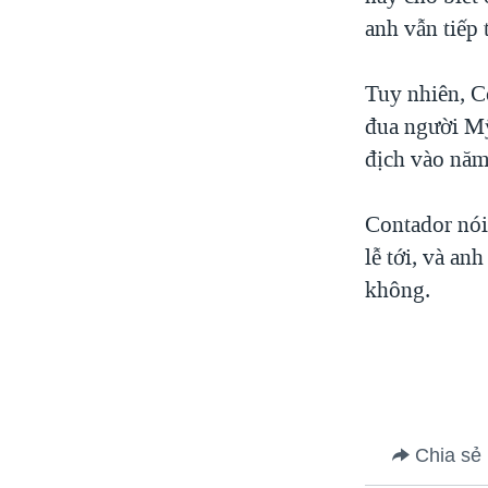
VIỆT NAM
anh vẫn tiếp 
NGƯ DÂN VIỆT VÀ LÀN SÓNG
TRỘM HẢI SÂM
Tuy nhiên, C
đua người Mỹ 
BÊN KIA QUỐC LỘ: TIẾNG VỌNG
TỪ NÔNG THÔN MỸ
địch vào năm 
QUAN HỆ VIỆT MỸ
Contador nói 
lễ tới, và an
không.
Chia sẻ