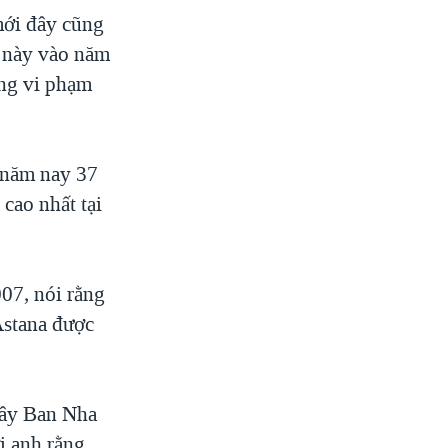
mới đây cũng
g này vào năm
ng vi phạm
 năm nay 37
 cao nhất tại
07, nói rằng
Astana được
Tây Ban Nha
i anh rằng