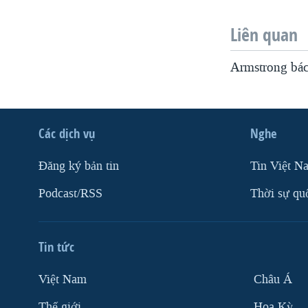
Liên quan
Armstrong bác
Các dịch vụ
Nghe
Ðăng ký bản tin
Tin Việt N
Podcast/RSS
Thời sự qu
Tin tức
Việt Nam
Châu Á
Thế giới
Hoa Kỳ