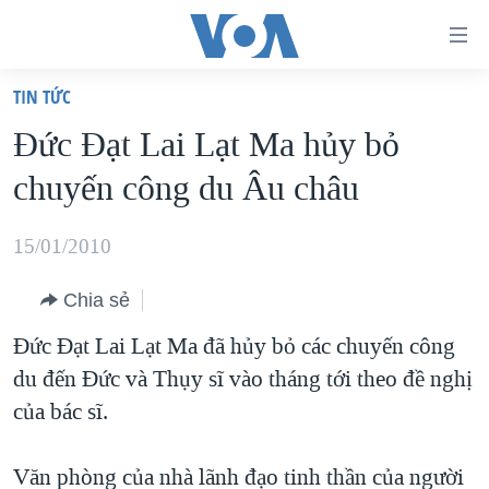
Đường
dẫn
TIN TỨC
truy
TRANG CHỦ
Ðức Ðạt Lai Lạt Ma hủy bỏ
cập
VIỆT NAM
chuyến công du Âu châu
Tới
HOA KỲ
nội
BIỂN ĐÔNG
15/01/2010
dung
THẾ GIỚI
chính
Chia sẻ
BLOG
Tới
Đức Đạt Lai Lạt Ma đã hủy bỏ các chuyến công
điều
DIỄN ĐÀN
du đến Đức và Thụy sĩ vào tháng tới theo đề nghị
hướng
MỤC
của bác sĩ.
chính
CHUYÊN ĐỀ
TỰ DO BÁO CHÍ
Đi
HỌC TIẾNG ANH
Văn phòng của nhà lãnh đạo tinh thần của người
VẠCH TRẦN TIN GIẢ
CHIẾN TRANH THƯƠNG MẠI CỦA MỸ: QUÁ KHỨ VÀ HIỆN
tới