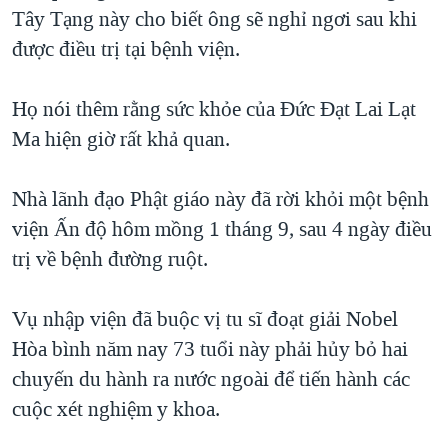
TẠI
Tây Tạng này cho biết ông sẽ nghỉ ngơi sau khi
VIDEO
"Tìm"
NGƯỜI VIỆT HẢI NGOẠI
HÀNH TRÌNH BẦU CỬ 2024
được điều trị tại bệnh viện.
NGHE
ĐỜI SỐNG
MỘT NĂM CHIẾN TRANH TẠI DẢI GAZA
KINH TẾ
Họ nói thêm rằng sức khỏe của Đức Đạt Lai Lạt
MẠNG XÃ HỘI
GIẢI MÃ VÀNH ĐAI & CON ĐƯỜNG
KHOA HỌC
Ma hiện giờ rất khả quan.
NGÀY TỊ NẠN THẾ GIỚI
SỨC KHOẺ
TRỊNH VĨNH BÌNH - NGƯỜI HẠ 'BÊN THẮNG CUỘC'
Nhà lãnh đạo Phật giáo này đã rời khỏi một bệnh
Ngôn ngữ khác
VĂN HOÁ
GROUND ZERO – XƯA VÀ NAY
viện Ấn độ hôm mồng 1 tháng 9, sau 4 ngày điều
THỂ THAO
trị về bệnh đường ruột.
CHI PHÍ CHIẾN TRANH AFGHANISTAN
GIÁO DỤC
CÁC GIÁ TRỊ CỘNG HÒA Ở VIỆT NAM
Vụ nhập viện đã buộc vị tu sĩ đoạt giải Nobel
THƯỢNG ĐỈNH TRUMP-KIM TẠI VIỆT NAM
Hòa bình năm nay 73 tuổi này phải hủy bỏ hai
TRỊNH VĨNH BÌNH VS. CHÍNH PHỦ VIỆT NAM
chuyến du hành ra nước ngoài để tiến hành các
NGƯ DÂN VIỆT VÀ LÀN SÓNG TRỘM HẢI SÂM
cuộc xét nghiệm y khoa.
BÊN KIA QUỐC LỘ: TIẾNG VỌNG TỪ NÔNG THÔN MỸ