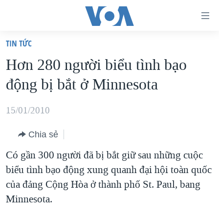
Đường
dẫn
TIN TỨC
truy
TRANG CHỦ
Hơn 280 người biểu tình bạo
cập
VIỆT NAM
động bị bắt ở Minnesota
Tới
HOA KỲ
nội
BIỂN ĐÔNG
15/01/2010
dung
THẾ GIỚI
chính
Chia sẻ
BLOG
Tới
Có gần 300 người đã bị bắt giữ sau những cuộc
điều
DIỄN ĐÀN
biểu tình bạo động xung quanh đại hội toàn quốc
hướng
MỤC
của đảng Cộng Hòa ở thành phố St. Paul, bang
chính
CHUYÊN ĐỀ
TỰ DO BÁO CHÍ
Minnesota.
Đi
HỌC TIẾNG ANH
VẠCH TRẦN TIN GIẢ
CHIẾN TRANH THƯƠNG MẠI CỦA MỸ: QUÁ KHỨ VÀ HIỆN
tới