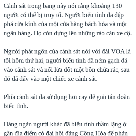
TẠI
Cảnh sát trong bang này nói rằng khoảng 130
VIDEO
"Tìm"
NGƯỜI VIỆT HẢI NGOẠI
HÀNH TRÌNH BẦU CỬ 2024
người có thể bị truy tố. Người biểu tình đã đập
NGHE
ĐỜI SỐNG
phá cửa kính của một cửa hàng bách hóa và một
MỘT NĂM CHIẾN TRANH TẠI DẢI GAZA
KINH TẾ
ngân hàng. Họ còn dựng lên những rào cản xe cộ.
MẠNG XÃ HỘI
GIẢI MÃ VÀNH ĐAI & CON ĐƯỜNG
KHOA HỌC
NGÀY TỊ NẠN THẾ GIỚI
Người phát ngôn của cảnh sát nói với đài VOA là
SỨC KHOẺ
TRỊNH VĨNH BÌNH - NGƯỜI HẠ 'BÊN THẮNG CUỘC'
tối hôm thứ hai, người biểu tình đã ném gạch đá
Ngôn ngữ khác
VĂN HOÁ
GROUND ZERO – XƯA VÀ NAY
vào cảnh sát và nổi lửa đốt một bồn chứa rác, sau
THỂ THAO
đó đã đẩy vào một chiếc xe cảnh sát.
CHI PHÍ CHIẾN TRANH AFGHANISTAN
GIÁO DỤC
CÁC GIÁ TRỊ CỘNG HÒA Ở VIỆT NAM
Phía cảnh sát đã sử dụng hơi cay để giải tán đoàn
THƯỢNG ĐỈNH TRUMP-KIM TẠI VIỆT NAM
biểu tình.
TRỊNH VĨNH BÌNH VS. CHÍNH PHỦ VIỆT NAM
NGƯ DÂN VIỆT VÀ LÀN SÓNG TRỘM HẢI SÂM
Hàng ngàn người khác đã biểu tình thầm lặng ở
gần địa điểm có đại hội đảng Cộng Hòa để phản
BÊN KIA QUỐC LỘ: TIẾNG VỌNG TỪ NÔNG THÔN MỸ