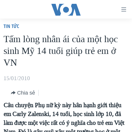
Đường
dẫn
TIN TỨC
truy
TRANG CHỦ
Tấm lòng nhân ái của một học
cập
VIỆT NAM
sinh Mỹ 14 tuổi giúp trẻ em ở
Tới
HOA KỲ
nội
VN
BIỂN ĐÔNG
dung
THẾ GIỚI
chính
15/01/2010
BLOG
Tới
Chia sẻ
điều
DIỄN ĐÀN
hướng
Câu chuyện Phụ nữ kỳ này hân hạnh giới thiệu
MỤC
chính
em Carly Zalenski, 14 tuổi, học sinh lớp 10, đã
CHUYÊN ĐỀ
TỰ DO BÁO CHÍ
Đi
làm được một việc rất có ý nghĩa cho trẻ em Việt
HỌC TIẾNG ANH
VẠCH TRẦN TIN GIẢ
CHIẾN TRANH THƯƠNG MẠI CỦA MỸ: QUÁ KHỨ VÀ HIỆN
tới
Nam. Ðó là gây quỹ xây một trường học ở một