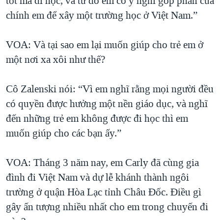
tốt mà đi học, và từ đó em có ý nghĩ góp phần của
chính em để xây một trường học ở Việt Nam.”
QUAN HỆ VIỆT MỸ
VOA: Và tại sao em lại muốn giúp cho trẻ em ở
một nơi xa xôi như thế?
Cô Zalenski nói: “Vì em nghĩ rằng mọi người đều
có quyền được hưởng một nền giáo dục, và nghĩ
đến những trẻ em không được đi học thì em
muốn giúp cho các bạn ấy.”
VOA: Tháng 3 năm nay, em Carly đã cùng gia
đình đi Việt Nam và dự lễ khánh thành ngôi
trường ở quận Hòa Lạc tỉnh Châu Đốc. Điều gì
gây ấn tượng nhiều nhất cho em trong chuyến đi