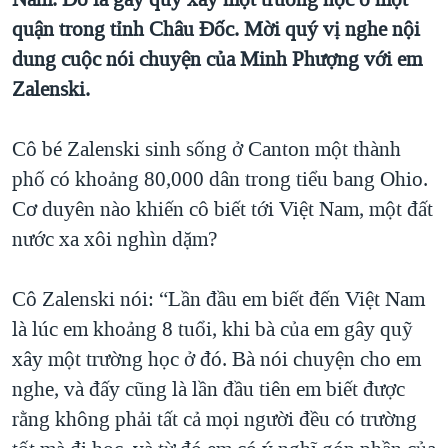
TẠI
VIDEO
"Tìm"
NGƯỜI VIỆT HẢI NGOẠI
quận trong tỉnh Châu Đốc. Mời quý vị nghe nội
HÀNH TRÌNH BẦU CỬ 2024
NGHE
dung cuộc nói chuyện của Minh Phượng với em
ĐỜI SỐNG
MỘT NĂM CHIẾN TRANH TẠI DẢI GAZA
Zalenski.
KINH TẾ
MẠNG XÃ HỘI
GIẢI MÃ VÀNH ĐAI & CON ĐƯỜNG
KHOA HỌC
Cô bé Zalenski sinh sống ở Canton một thành
NGÀY TỊ NẠN THẾ GIỚI
SỨC KHOẺ
phố có khoảng 80,000 dân trong tiểu bang Ohio.
TRỊNH VĨNH BÌNH - NGƯỜI HẠ 'BÊN THẮNG CUỘC'
Ngôn ngữ khác
VĂN HOÁ
Cơ duyên nào khiến cô biết tới Việt Nam, một đất
GROUND ZERO – XƯA VÀ NAY
nước xa xôi nghìn dặm?
THỂ THAO
CHI PHÍ CHIẾN TRANH AFGHANISTAN
GIÁO DỤC
Cô Zalenski nói: “Lần đầu em biết đến Việt Nam
CÁC GIÁ TRỊ CỘNG HÒA Ở VIỆT NAM
là lúc em khoảng 8 tuổi, khi bà của em gây quỹ
THƯỢNG ĐỈNH TRUMP-KIM TẠI VIỆT NAM
xây một trường học ở đó. Bà nói chuyện cho em
TRỊNH VĨNH BÌNH VS. CHÍNH PHỦ VIỆT NAM
nghe, và đấy cũng là lần đầu tiên em biết được
NGƯ DÂN VIỆT VÀ LÀN SÓNG TRỘM HẢI SÂM
rằng không phải tất cả mọi người đều có trường
BÊN KIA QUỐC LỘ: TIẾNG VỌNG TỪ NÔNG THÔN MỸ