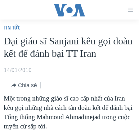
Đường
dẫn
TIN TỨC
truy
TRANG CHỦ
Đại giáo sĩ Sanjani kêu gọi đoàn
cập
VIỆT NAM
kết để đánh bại TT Iran
Tới
HOA KỲ
nội
BIỂN ĐÔNG
14/01/2010
dung
THẾ GIỚI
chính
Chia sẻ
BLOG
Tới
Một trong những giáo sĩ cao cấp nhất của Iran
điều
DIỄN ĐÀN
kêu gọi những nhà cách tân đoàn kết để đánh bại
hướng
MỤC
Tổng thống Mahmoud Ahmadinejad trong cuộc
chính
CHUYÊN ĐỀ
TỰ DO BÁO CHÍ
tuyển cử sắp tới.
Đi
HỌC TIẾNG ANH
VẠCH TRẦN TIN GIẢ
CHIẾN TRANH THƯƠNG MẠI CỦA MỸ: QUÁ KHỨ VÀ HIỆN
tới