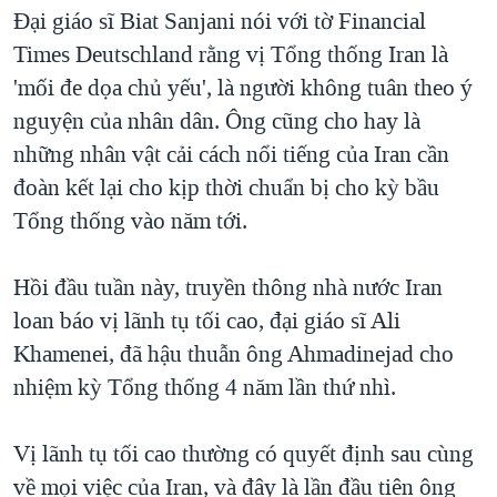
TẠI
Đại giáo sĩ Biat Sanjani nói với tờ Financial
VIDEO
"Tìm"
NGƯỜI VIỆT HẢI NGOẠI
HÀNH TRÌNH BẦU CỬ 2024
Times Deutschland rằng vị Tổng thống Iran là
NGHE
ĐỜI SỐNG
'mối đe dọa chủ yếu', là người không tuân theo ý
MỘT NĂM CHIẾN TRANH TẠI DẢI GAZA
KINH TẾ
nguyện của nhân dân. Ông cũng cho hay là
MẠNG XÃ HỘI
GIẢI MÃ VÀNH ĐAI & CON ĐƯỜNG
KHOA HỌC
những nhân vật cải cách nổi tiếng của Iran cần
NGÀY TỊ NẠN THẾ GIỚI
đoàn kết lại cho kịp thời chuẩn bị cho kỳ bầu
SỨC KHOẺ
TRỊNH VĨNH BÌNH - NGƯỜI HẠ 'BÊN THẮNG CUỘC'
Tổng thống vào năm tới.
Ngôn ngữ khác
VĂN HOÁ
GROUND ZERO – XƯA VÀ NAY
THỂ THAO
Hồi đầu tuần này, truyền thông nhà nước Iran
CHI PHÍ CHIẾN TRANH AFGHANISTAN
GIÁO DỤC
loan báo vị lãnh tụ tối cao, đại giáo sĩ Ali
CÁC GIÁ TRỊ CỘNG HÒA Ở VIỆT NAM
Khamenei, đã hậu thuẫn ông Ahmadinejad cho
THƯỢNG ĐỈNH TRUMP-KIM TẠI VIỆT NAM
nhiệm kỳ Tổng thống 4 năm lần thứ nhì.
TRỊNH VĨNH BÌNH VS. CHÍNH PHỦ VIỆT NAM
NGƯ DÂN VIỆT VÀ LÀN SÓNG TRỘM HẢI SÂM
Vị lãnh tụ tối cao thường có quyết định sau cùng
về mọi việc của Iran, và đây là lần đầu tiên ông
BÊN KIA QUỐC LỘ: TIẾNG VỌNG TỪ NÔNG THÔN MỸ