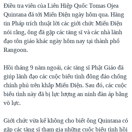
TẠI
Điều tra viên của Liên Hiệp Quốc Tomas Ojea
VIDEO
"Tìm"
NGƯỜI VIỆT HẢI NGOẠI
HÀNH TRÌNH BẦU CỬ 2024
Quintana đã tới Miến Điện ngày hôm qua. Hãng
NGHE
ĐỜI SỐNG
tin Pháp trích thuật lời các giới chức Miến Điện
MỘT NĂM CHIẾN TRANH TẠI DẢI GAZA
KINH TẾ
nói rằng, ông đã gặp các tăng sĩ và các nhà lãnh
MẠNG XÃ HỘI
GIẢI MÃ VÀNH ĐAI & CON ĐƯỜNG
KHOA HỌC
đạo tôn giáo khác ngày hôm nay tại thành phố
NGÀY TỊ NẠN THẾ GIỚI
Rangoon.
SỨC KHOẺ
TRỊNH VĨNH BÌNH - NGƯỜI HẠ 'BÊN THẮNG CUỘC'
Ngôn ngữ khác
VĂN HOÁ
GROUND ZERO – XƯA VÀ NAY
Hồi tháng 9 năm ngoái, các tăng sĩ Phật Giáo đã
THỂ THAO
giúp lãnh đạo các cuộc biểu tình đông đảo chống
CHI PHÍ CHIẾN TRANH AFGHANISTAN
GIÁO DỤC
chính phủ trên khắp Miến Điện. Sau đó, các cuộc
CÁC GIÁ TRỊ CỘNG HÒA Ở VIỆT NAM
biểu tình này đã bị lực lượng an ninh đàn áp bằng
THƯỢNG ĐỈNH TRUMP-KIM TẠI VIỆT NAM
võ lực.
TRỊNH VĨNH BÌNH VS. CHÍNH PHỦ VIỆT NAM
NGƯ DÂN VIỆT VÀ LÀN SÓNG TRỘM HẢI SÂM
Giới chức vừa kể không cho biết ông Quintana có
gặp các tăng sĩ tham gia những cuộc biểu tình hồi
BÊN KIA QUỐC LỘ: TIẾNG VỌNG TỪ NÔNG THÔN MỸ