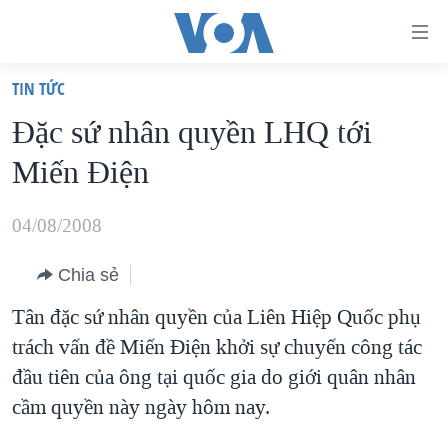
Đường
dẫn
TIN TỨC
truy
TRANG CHỦ
Ðặc sứ nhân quyền LHQ tới
cập
VIỆT NAM
Miến Ðiện
Tới
HOA KỲ
nội
BIỂN ĐÔNG
04/08/2008
dung
THẾ GIỚI
chính
Chia sẻ
BLOG
Tới
Tân đặc sứ nhân quyền của Liên Hiệp Quốc phụ
điều
DIỄN ĐÀN
trách vấn đề Miến Điện khởi sự chuyến công tác
hướng
MỤC
đầu tiên của ông tại quốc gia do giới quân nhân
chính
CHUYÊN ĐỀ
TỰ DO BÁO CHÍ
cầm quyền này ngày hôm nay.
Đi
HỌC TIẾNG ANH
VẠCH TRẦN TIN GIẢ
CHIẾN TRANH THƯƠNG MẠI CỦA MỸ: QUÁ KHỨ VÀ HIỆN
tới