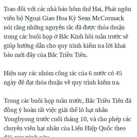
TẠI
VIDEO
"Tìm"
NGƯỜI VIỆT HẢI NGOẠI
Trao đổi với các nhà báo hôm thứ Hai, Phát ngôn
HÀNH TRÌNH BẦU CỬ 2024
NGHE
viên bộ Ngoại Giao Hoa Kỳ Sean McCormack
ĐỜI SỐNG
MỘT NĂM CHIẾN TRANH TẠI DẢI GAZA
nói rằng những nguyên tắc đã được thỏa thuận
KINH TẾ
MẠNG XÃ HỘI
trong các buổi họp ở Bắc Kinh hồi tuần trước sẽ
GIẢI MÃ VÀNH ĐAI & CON ĐƯỜNG
KHOA HỌC
giúp hướng dẫn cho quy trình kiểm tra lời khai
NGÀY TỊ NẠN THẾ GIỚI
SỨC KHOẺ
báo mới đây của Bắc Triều Tiên.
TRỊNH VĨNH BÌNH - NGƯỜI HẠ 'BÊN THẮNG CUỘC'
Ngôn ngữ khác
VĂN HOÁ
GROUND ZERO – XƯA VÀ NAY
Hiện nay các nhóm công tác của 6 nước có 45
THỂ THAO
CHI PHÍ CHIẾN TRANH AFGHANISTAN
ngày để đạt thỏa thuận về quy trình kiểm tra.
GIÁO DỤC
CÁC GIÁ TRỊ CỘNG HÒA Ở VIỆT NAM
Trong các buổi họp tuần trước, Bắc Triều Tiên đã
THƯỢNG ĐỈNH TRUMP-KIM TẠI VIỆT NAM
đồng ý hoàn tất việc giải thể lò hạt nhân
TRỊNH VĨNH BÌNH VS. CHÍNH PHỦ VIỆT NAM
Yongbyong trước cuối tháng 10, và cho phép các
NGƯ DÂN VIỆT VÀ LÀN SÓNG TRỘM HẢI SÂM
chuyên viên hạt nhân của Liên Hiệp Quốc theo
BÊN KIA QUỐC LỘ: TIẾNG VỌNG TỪ NÔNG THÔN MỸ