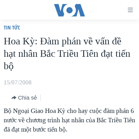
Đường
dẫn
TIN TỨC
truy
TRANG CHỦ
Hoa Kỳ: Ðàm phán về vấn đề
cập
VIỆT NAM
hạt nhân Bắc Triều Tiên đạt tiến
Tới
HOA KỲ
nội
bộ
BIỂN ĐÔNG
dung
THẾ GIỚI
chính
15/07/2008
BLOG
Tới
Chia sẻ
điều
DIỄN ĐÀN
hướng
Bộ Ngoại Giao Hoa Kỳ cho hay cuộc đàm phán 6
MỤC
chính
nước về chương trình hạt nhân của Bắc Triều Tiên
CHUYÊN ĐỀ
TỰ DO BÁO CHÍ
Đi
đã đạt một bước tiến bộ.
HỌC TIẾNG ANH
VẠCH TRẦN TIN GIẢ
CHIẾN TRANH THƯƠNG MẠI CỦA MỸ: QUÁ KHỨ VÀ HIỆN
tới