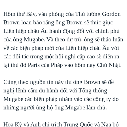
TẠI
VIDEO
"Tìm"
NGƯỜI VIỆT HẢI NGOẠI
HÀNH TRÌNH BẦU CỬ 2024
Hôm thứ Bảy, văn phòng của Thủ tướng Gordon
NGHE
ĐỜI SỐNG
Brown loan báo rằng ông Brown sẽ thúc giục
MỘT NĂM CHIẾN TRANH TẠI DẢI GAZA
KINH TẾ
Liên hiệp châu Âu hành động đối với chính phủ
MẠNG XÃ HỘI
GIẢI MÃ VÀNH ĐAI & CON ĐƯỜNG
KHOA HỌC
của ông Mugabe. Và theo dự trù, ông sẽ thảo luận
NGÀY TỊ NẠN THẾ GIỚI
về các biện pháp mới của Liên hiệp châu Âu với
SỨC KHOẺ
TRỊNH VĨNH BÌNH - NGƯỜI HẠ 'BÊN THẮNG CUỘC'
các đối tác trong một hội nghị cấp cao sẽ diễn ra
Ngôn ngữ khác
VĂN HOÁ
GROUND ZERO – XƯA VÀ NAY
tại thủ đô Paris của Pháp vào hôm nay Chủ Nhật.
THỂ THAO
CHI PHÍ CHIẾN TRANH AFGHANISTAN
GIÁO DỤC
Cũng theo nguồn tin này thì ông Brown sẽ đề
CÁC GIÁ TRỊ CỘNG HÒA Ở VIỆT NAM
nghị lệnh cấm du hành đối với Tổng thống
THƯỢNG ĐỈNH TRUMP-KIM TẠI VIỆT NAM
Mugabe các biện pháp nhắm vào các công ty do
TRỊNH VĨNH BÌNH VS. CHÍNH PHỦ VIỆT NAM
những người ủng hộ ông Mugabe làm chủ.
NGƯ DÂN VIỆT VÀ LÀN SÓNG TRỘM HẢI SÂM
Hoa Kỳ và Anh chỉ trích Trung Quốc và Nga bỏ
BÊN KIA QUỐC LỘ: TIẾNG VỌNG TỪ NÔNG THÔN MỸ