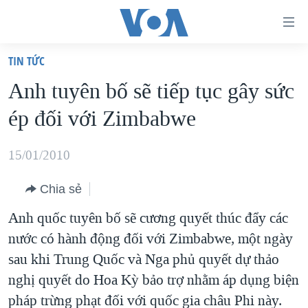
Đường
dẫn
TIN TỨC
truy
TRANG CHỦ
Anh tuyên bố sẽ tiếp tục gây sức
cập
VIỆT NAM
ép đối với Zimbabwe
Tới
HOA KỲ
nội
BIỂN ĐÔNG
15/01/2010
dung
THẾ GIỚI
chính
Chia sẻ
BLOG
Tới
Anh quốc tuyên bố sẽ cương quyết thúc đẩy các
điều
DIỄN ĐÀN
nước có hành động đối với Zimbabwe, một ngày
hướng
MỤC
sau khi Trung Quốc và Nga phủ quyết dự thảo
chính
CHUYÊN ĐỀ
TỰ DO BÁO CHÍ
nghị quyết do Hoa Kỳ bảo trợ nhằm áp dụng biện
Đi
HỌC TIẾNG ANH
pháp trừng phạt đối với quốc gia châu Phi này.
VẠCH TRẦN TIN GIẢ
CHIẾN TRANH THƯƠNG MẠI CỦA MỸ: QUÁ KHỨ VÀ HIỆN
tới