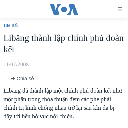
Đường
dẫn
TIN TỨC
truy
TRANG CHỦ
Libăng thành lập chính phủ đoàn
cập
VIỆT NAM
kết
Tới
HOA KỲ
nội
BIỂN ĐÔNG
11/07/2008
dung
THẾ GIỚI
chính
Chia sẻ
BLOG
Tới
Libăng đã thành lập một chính phủ đoàn kết như
điều
DIỄN ĐÀN
một phần trong thỏa thuận đem các phe phái
hướng
MỤC
chính trị kình chống nhau trở lại sau khi đã bị
chính
CHUYÊN ĐỀ
TỰ DO BÁO CHÍ
đẩy tới bên bờ vực nội chiến.
Đi
HỌC TIẾNG ANH
VẠCH TRẦN TIN GIẢ
CHIẾN TRANH THƯƠNG MẠI CỦA MỸ: QUÁ KHỨ VÀ HIỆN
tới