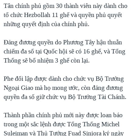
TẠI
Tân chính phủ gồm 30 thành viên này dành cho
VIDEO
"Tìm"
NGƯỜI VIỆT HẢI NGOẠI
HÀNH TRÌNH BẦU CỬ 2024
tổ chức Hezbollah 11 ghế và quyền phủ quyết
NGHE
ĐỜI SỐNG
những quyết định của chính phủ.
MỘT NĂM CHIẾN TRANH TẠI DẢI GAZA
KINH TẾ
MẠNG XÃ HỘI
GIẢI MÃ VÀNH ĐAI & CON ĐƯỜNG
KHOA HỌC
Đảng đương quyền do Phương Tây hậu thuẫn
NGÀY TỊ NẠN THẾ GIỚI
chiếm đa số tại Quốc hội sẽ có 16 ghế, và Tổng
SỨC KHOẺ
TRỊNH VĨNH BÌNH - NGƯỜI HẠ 'BÊN THẮNG CUỘC'
Thống sẽ bổ nhiệm 3 ghế còn lại.
Ngôn ngữ khác
VĂN HOÁ
GROUND ZERO – XƯA VÀ NAY
THỂ THAO
Phe đối lập được dành cho chức vụ Bộ Trưởng
CHI PHÍ CHIẾN TRANH AFGHANISTAN
GIÁO DỤC
Ngoại Giao mà họ mong ước, còn đảng đương
CÁC GIÁ TRỊ CỘNG HÒA Ở VIỆT NAM
quyền đa số giữ chức vụ Bộ Trưởng Tài Chánh.
THƯỢNG ĐỈNH TRUMP-KIM TẠI VIỆT NAM
TRỊNH VĨNH BÌNH VS. CHÍNH PHỦ VIỆT NAM
Thành phần chính phủ mới này được loan báo
NGƯ DÂN VIỆT VÀ LÀN SÓNG TRỘM HẢI SÂM
trong một sắc lệnh được Tổng Thống Michel
Suleiman và Thủ Tướng Fuad Siniora ký ngày
BÊN KIA QUỐC LỘ: TIẾNG VỌNG TỪ NÔNG THÔN MỸ