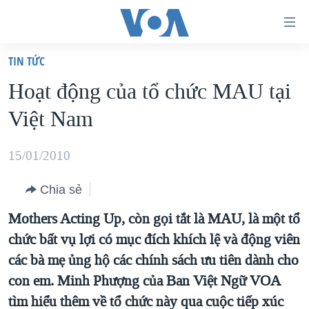
Đường
dẫn
TIN TỨC
truy
TRANG CHỦ
Hoạt động của tổ chức MAU tại
cập
VIỆT NAM
Việt Nam
Tới
HOA KỲ
nội
BIỂN ĐÔNG
15/01/2010
dung
THẾ GIỚI
chính
Chia sẻ
BLOG
Tới
Mothers Acting Up, còn gọi tắt là MAU, là một tổ
điều
DIỄN ĐÀN
chức bất vụ lợi có mục đích khích lệ và động viên
hướng
MỤC
các bà mẹ ủng hộ các chính sách ưu tiên dành cho
chính
CHUYÊN ĐỀ
TỰ DO BÁO CHÍ
con em. Minh Phượng của Ban Việt Ngữ VOA
Đi
HỌC TIẾNG ANH
tìm hiểu thêm về tổ chức này qua cuộc tiếp xúc
VẠCH TRẦN TIN GIẢ
CHIẾN TRANH THƯƠNG MẠI CỦA MỸ: QUÁ KHỨ VÀ HIỆN
tới