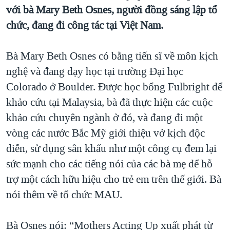
TẠI
với bà Mary Beth Osnes, người đồng sáng lập tổ
VIDEO
"Tìm"
NGƯỜI VIỆT HẢI NGOẠI
HÀNH TRÌNH BẦU CỬ 2024
chức, đang đi công tác tại Việt Nam.
NGHE
ĐỜI SỐNG
MỘT NĂM CHIẾN TRANH TẠI DẢI GAZA
KINH TẾ
Bà Mary Beth Osnes có bằng tiến sĩ về môn kịch
MẠNG XÃ HỘI
GIẢI MÃ VÀNH ĐAI & CON ĐƯỜNG
KHOA HỌC
nghệ và đang dạy học tại trường Đại học
NGÀY TỊ NẠN THẾ GIỚI
Colorado ở Boulder. Được học bổng Fulbright để
SỨC KHOẺ
TRỊNH VĨNH BÌNH - NGƯỜI HẠ 'BÊN THẮNG CUỘC'
khảo cứu tại Malaysia, bà đã thực hiện các cuộc
Ngôn ngữ khác
VĂN HOÁ
GROUND ZERO – XƯA VÀ NAY
khảo cứu chuyên ngành ở đó, và đang đi một
THỂ THAO
vòng các nước Bắc Mỹ giới thiệu vở kịch độc
CHI PHÍ CHIẾN TRANH AFGHANISTAN
GIÁO DỤC
diễn, sử dụng sân khấu như một công cụ đem lại
CÁC GIÁ TRỊ CỘNG HÒA Ở VIỆT NAM
sức mạnh cho các tiếng nói của các bà mẹ để hỗ
THƯỢNG ĐỈNH TRUMP-KIM TẠI VIỆT NAM
trợ một cách hữu hiệu cho trẻ em trên thế giới. Bà
TRỊNH VĨNH BÌNH VS. CHÍNH PHỦ VIỆT NAM
nói thêm về tổ chức MAU.
NGƯ DÂN VIỆT VÀ LÀN SÓNG TRỘM HẢI SÂM
Bà Osnes nói: “Mothers Acting Up xuất phát từ
BÊN KIA QUỐC LỘ: TIẾNG VỌNG TỪ NÔNG THÔN MỸ