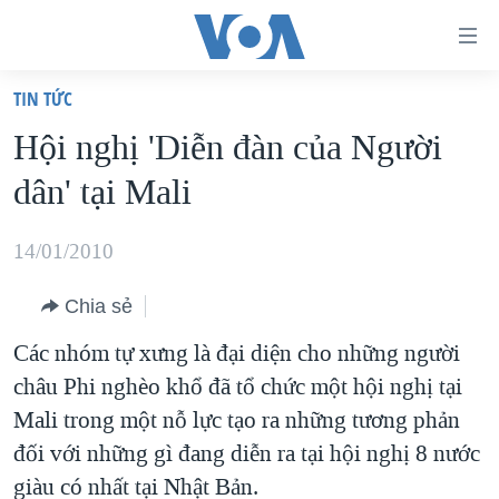
Đường
dẫn
TIN TỨC
truy
TRANG CHỦ
Hội nghị 'Diễn đàn của Người
cập
VIỆT NAM
dân' tại Mali
Tới
HOA KỲ
nội
BIỂN ĐÔNG
14/01/2010
dung
THẾ GIỚI
chính
Chia sẻ
BLOG
Tới
Các nhóm tự xưng là đại diện cho những người
điều
DIỄN ĐÀN
châu Phi nghèo khổ đã tổ chức một hội nghị tại
hướng
MỤC
Mali trong một nỗ lực tạo ra những tương phản
chính
CHUYÊN ĐỀ
TỰ DO BÁO CHÍ
đối với những gì đang diễn ra tại hội nghị 8 nước
Đi
HỌC TIẾNG ANH
giàu có nhất tại Nhật Bản.
VẠCH TRẦN TIN GIẢ
CHIẾN TRANH THƯƠNG MẠI CỦA MỸ: QUÁ KHỨ VÀ HIỆN
tới