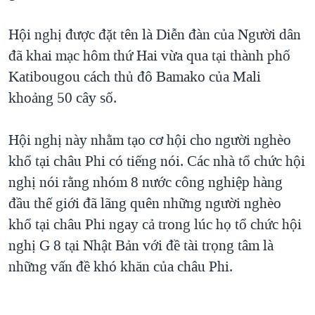
TẠI
VIDEO
"Tìm"
NGƯỜI VIỆT HẢI NGOẠI
HÀNH TRÌNH BẦU CỬ 2024
Hội nghị được đặt tên là Diễn đàn của Người dân
NGHE
ĐỜI SỐNG
đã khai mạc hôm thứ Hai vừa qua tại thành phố
MỘT NĂM CHIẾN TRANH TẠI DẢI GAZA
KINH TẾ
Katibougou cách thủ đô Bamako của Mali
MẠNG XÃ HỘI
GIẢI MÃ VÀNH ĐAI & CON ĐƯỜNG
KHOA HỌC
khoảng 50 cây số.
NGÀY TỊ NẠN THẾ GIỚI
SỨC KHOẺ
TRỊNH VĨNH BÌNH - NGƯỜI HẠ 'BÊN THẮNG CUỘC'
Hội nghị này nhằm tạo cơ hội cho người nghèo
Ngôn ngữ khác
VĂN HOÁ
GROUND ZERO – XƯA VÀ NAY
khổ tại châu Phi có tiếng nói. Các nhà tổ chức hội
THỂ THAO
nghị nói rằng nhóm 8 nước công nghiệp hàng
CHI PHÍ CHIẾN TRANH AFGHANISTAN
GIÁO DỤC
đầu thế giới đã lãng quên những người nghèo
CÁC GIÁ TRỊ CỘNG HÒA Ở VIỆT NAM
khổ tại châu Phi ngay cả trong lúc họ tổ chức hội
THƯỢNG ĐỈNH TRUMP-KIM TẠI VIỆT NAM
nghị G 8 tại Nhật Bản với đề tài trọng tâm là
TRỊNH VĨNH BÌNH VS. CHÍNH PHỦ VIỆT NAM
những vấn đề khó khăn của châu Phi.
NGƯ DÂN VIỆT VÀ LÀN SÓNG TRỘM HẢI SÂM
BÊN KIA QUỐC LỘ: TIẾNG VỌNG TỪ NÔNG THÔN MỸ