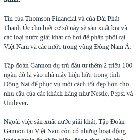
TẠI
VIDEO
"Tìm"
NGƯỜI VIỆT HẢI NGOẠI
HÀNH TRÌNH BẦU CỬ 2024
NGHE
Tin của Thomson Financial và của Đài Phát
ĐỜI SỐNG
MỘT NĂM CHIẾN TRANH TẠI DẢI GAZA
Thanh Úc cho biết cơ sở này sẽ sản xuất bia và
KINH TẾ
MẠNG XÃ HỘI
các loại nước giải khát có hơi để phân phối tại
GIẢI MÃ VÀNH ĐAI & CON ĐƯỜNG
KHOA HỌC
Việt Nam và các nước trong vùng Đông Nam Á.
NGÀY TỊ NẠN THẾ GIỚI
SỨC KHOẺ
TRỊNH VĨNH BÌNH - NGƯỜI HẠ 'BÊN THẮNG CUỘC'
Ngôn ngữ khác
VĂN HOÁ
Tập đoàn Gannon dự trù đầu tư thêm 2 triệu 100
GROUND ZERO – XƯA VÀ NAY
ngàn đô la vào nhà máy hiện hữu trong tỉnh
THỂ THAO
CHI PHÍ CHIẾN TRANH AFGHANISTAN
Đồng Nai để phục vụ một cách tốt đẹp hơn cho
GIÁO DỤC
nhu cầu của các khách hàng như Nestle, Pepsi và
CÁC GIÁ TRỊ CỘNG HÒA Ở VIỆT NAM
Unilever.
THƯỢNG ĐỈNH TRUMP-KIM TẠI VIỆT NAM
TRỊNH VĨNH BÌNH VS. CHÍNH PHỦ VIỆT NAM
Ngoài việc sản xuất nước giải khát, Tập Đoàn
NGƯ DÂN VIỆT VÀ LÀN SÓNG TRỘM HẢI SÂM
Gannon tại Việt Nam còn có những hoạt động
BÊN KIA QUỐC LỘ: TIẾNG VỌNG TỪ NÔNG THÔN MỸ