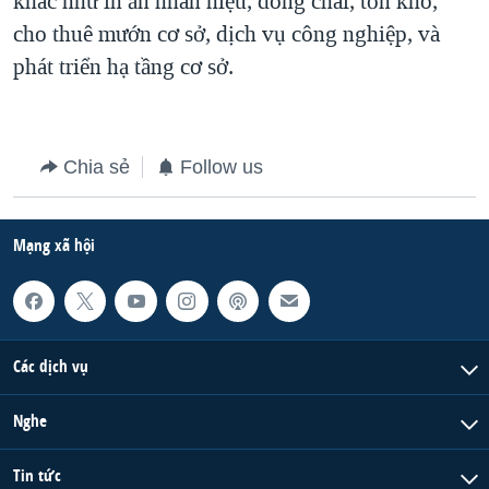
khác như in ấn nhãn hiệu, đóng chai, tồn kho,
cho thuê mướn cơ sở, dịch vụ công nghiệp, và
QUAN HỆ VIỆT MỸ
phát triển hạ tầng cơ sở.
Chia sẻ
Follow us
Mạng xã hội
Các dịch vụ
Nghe
Tin tức