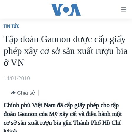
Đường
dẫn
TIN TỨC
truy
TRANG CHỦ
Tập đoàn Gannon được cấp giấy
cập
VIỆT NAM
phép xây cơ sở sản xuất rượu bia
Tới
HOA KỲ
nội
ở VN
BIỂN ĐÔNG
dung
THẾ GIỚI
chính
14/01/2010
BLOG
Tới
Chia sẻ
điều
DIỄN ĐÀN
hướng
Chính phủ Việt Nam đã cấp giấy phép cho tập
MỤC
chính
đoàn Gannon của Mỹ xây cất và điều hành một
CHUYÊN ĐỀ
TỰ DO BÁO CHÍ
Đi
cơ sở sản xuất rượu bia gần Thành Phố Hồ Chí
HỌC TIẾNG ANH
VẠCH TRẦN TIN GIẢ
CHIẾN TRANH THƯƠNG MẠI CỦA MỸ: QUÁ KHỨ VÀ HIỆN
tới
Minh.