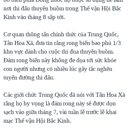
TẠI
VIDEO
"Tìm"
NGƯỜI VIỆT HẢI NGOẠI
nơi thi đấu thuyền buồm trong Thế vận Hội Bắc
HÀNH TRÌNH BẦU CỬ 2024
NGHE
Kinh vào tháng 8 sắp tới.
ĐỜI SỐNG
MỘT NĂM CHIẾN TRANH TẠI DẢI GAZA
KINH TẾ
MẠNG XÃ HỘI
Cơ quan thông tấn chính thức của Trung Quốc,
GIẢI MÃ VÀNH ĐAI & CON ĐƯỜNG
KHOA HỌC
Tân Hoa Xã, đưa tin rằng rong biển bao phủ 1/3
NGÀY TỊ NẠN THẾ GIỚI
SỨC KHOẺ
khu vực dành cho cuộc thi đua thuyền buồm.
TRỊNH VĨNH BÌNH - NGƯỜI HẠ 'BÊN THẮNG CUỘC'
Ngôn ngữ khác
VĂN HOÁ
Đám rong biển này không đe dọa tới sức khỏe
GROUND ZERO – XƯA VÀ NAY
con người nhưng có nhiều lúc gây tắc nghẽn
THỂ THAO
CHI PHÍ CHIẾN TRANH AFGHANISTAN
tuyến đường thi đấu.
GIÁO DỤC
CÁC GIÁ TRỊ CỘNG HÒA Ở VIỆT NAM
Các giới chức Trung Quốc đã nói với Tân Hoa Xã
THƯỢNG ĐỈNH TRUMP-KIM TẠI VIỆT NAM
rằng họ hy vọng là đám rong này sẽ được dọn
TRỊNH VĨNH BÌNH VS. CHÍNH PHỦ VIỆT NAM
sạch vào giữa tháng 7, vài tuần lễ trước lễ khai
NGƯ DÂN VIỆT VÀ LÀN SÓNG TRỘM HẢI SÂM
mạc Thế vận Hội Bắc Kinh.
BÊN KIA QUỐC LỘ: TIẾNG VỌNG TỪ NÔNG THÔN MỸ