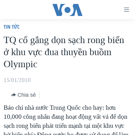
Đường
dẫn
TIN TỨC
truy
TRANG CHỦ
TQ cố gắng dọn sạch rong biển
cập
VIỆT NAM
ở khu vực đua thuyền buồm
Tới
HOA KỲ
nội
Olympic
BIỂN ĐÔNG
dung
THẾ GIỚI
chính
15/01/2010
BLOG
Tới
Chia sẻ
điều
DIỄN ĐÀN
hướng
Báo chí nhà nước Trung Quốc cho hay: hơn
MỤC
chính
10,000 công nhân đang hoạt động vất vả để dọn
CHUYÊN ĐỀ
TỰ DO BÁO CHÍ
Đi
sạch rong biển phát triển mạnh tại một khu vực
HỌC TIẾNG ANH
VẠCH TRẦN TIN GIẢ
CHIẾN TRANH THƯƠNG MẠI CỦA MỸ: QUÁ KHỨ VÀ HIỆN
tới
bờ biển phía Đông nước họ được sử dụng để làm