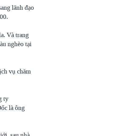
sang lãnh đạo
00.
la. Và trang
àu nghèo tại
dịch vụ chăm
g ty
Đốc là ông
iới, sau nhà