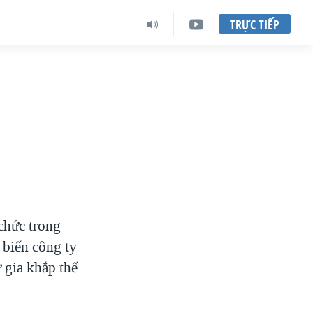
TRỰC TIẾP
 chức trong
 biến công ty
ư gia khắp thế