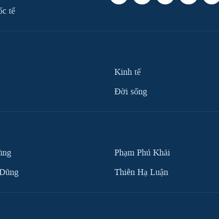
ốc tế
Kinh tế
Ðời sống
ùng
Phạm Phú Khải
 Dũng
Thiên Hạ Luận