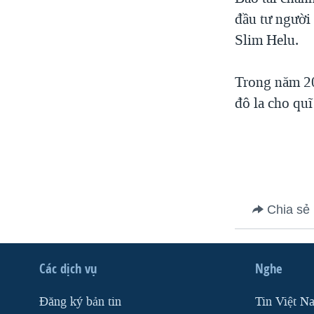
VIỆT NAM
đầu tư người
Slim Helu.
NGƯ DÂN VIỆT VÀ LÀN SÓNG
TRỘM HẢI SÂM
Trong năm 20
BÊN KIA QUỐC LỘ: TIẾNG VỌNG
TỪ NÔNG THÔN MỸ
đô la cho quĩ
QUAN HỆ VIỆT MỸ
Chia sẻ
Các dịch vụ
Nghe
Ðăng ký bản tin
Tin Việt N