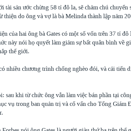
i tài sản ước chừng 58 tỉ đô la, sẽ chăm chú chuyển 
từ thiện do ông và vợ là bà Melinda thành lập năm 20
iện của hai ông bà Gates có một số vốn trên 37 tỉ đô 
hức này nói họ quyết làm giảm sự bất quân bình về gi
ắp thế giới.
có nhiều chương trình chống nghèo đói, và cải tiến 
.
: sau khi từ chức ông vẫn làm việc bán phần tại côn
hục vụ trong ban quản trị và cố vấn cho Tổng Giám 
r.
 Forbes nói ông Gates là người giàu thứ ba trên thế g