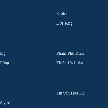
Kinh tế
Ðời sống
ùng
Phạm Phú Khải
 Dũng
Thiên Hạ Luận
Tin vắn Hoa Kỳ
ế giới