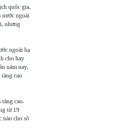
ch quốc gia,
h nước ngoài
i, nhưng
ước ngoài hạ
nh cho hay
đầu năm nay,
 tăng cao
 tăng cao.
ng từ 19
c nào cho số