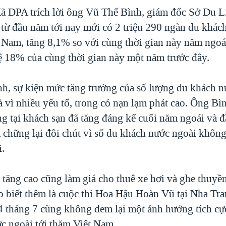
 DPA trích lời ông Vũ Thế Bình, giám đốc Sở Du Lị
h từ đầu năm tới nay mới có 2 triệu 290 ngàn du khác
t Nam, tăng 8,1% so với cùng thời gian này năm ngoá
lệ 18% của cùng thời gian này một năm trước đây.
h, sự kiện mức tăng trưởng của số lượng du khách n
à vì nhiều yếu tổ, trong có nạn lạm phát cao. Ông Bì
ng tại khách sạn đã tăng đáng kể cuối năm ngoái và 
ã chững lại đôi chút vì số du khách nước ngoài không
i.
 tăng cao cũng làm giá cho thuê xe hơi và ghe thuyền
 biết thêm là cuộc thi Hoa Hậu Hoàn Vũ tại Nha Tra
14 tháng 7 cũng không đem lại một ảnh hưởng tích cự
c ngoài tới thăm Việt Nam.