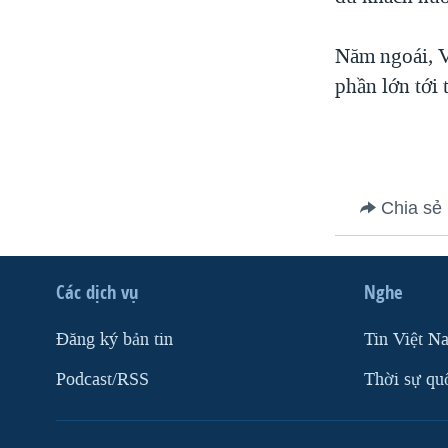
VIỆT NAM
Năm ngoái, V
NGƯ DÂN VIỆT VÀ LÀN SÓNG
TRỘM HẢI SÂM
phần lớn tới
BÊN KIA QUỐC LỘ: TIẾNG VỌNG
TỪ NÔNG THÔN MỸ
QUAN HỆ VIỆT MỸ
Chia sẻ
Các dịch vụ
Nghe
Ðăng ký bản tin
Tin Việt N
Podcast/RSS
Thời sự qu