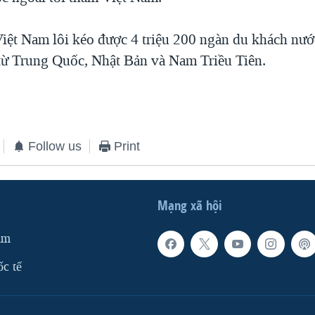
iệt Nam lôi kéo được 4 triệu 200 ngàn du khách nướ
 từ Trung Quốc, Nhật Bản và Nam Triều Tiên.
Follow us
Print
Mạng xã hội
am
ốc tế