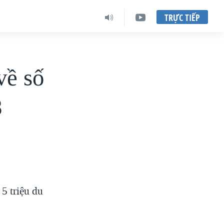
TRỰC TIẾP
về số
8
 5 triệu du