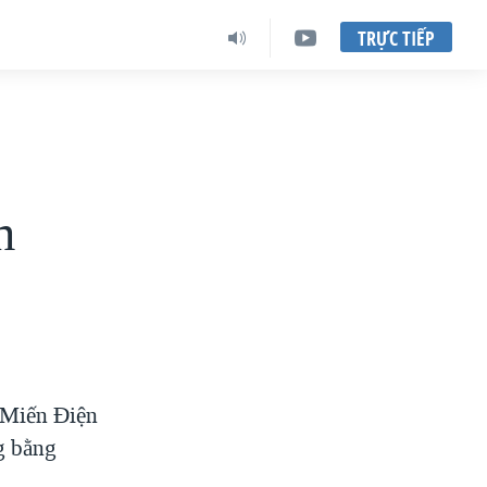
TRỰC TIẾP
n
 Miến Điện
g bằng