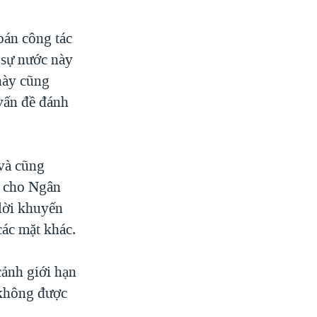
oán công tác
 sự nước này
này cũng
vấn đề đánh
 và cũng
ợ cho Ngân
lời khuyến
các mặt khác.
ảnh giới hạn
 không được