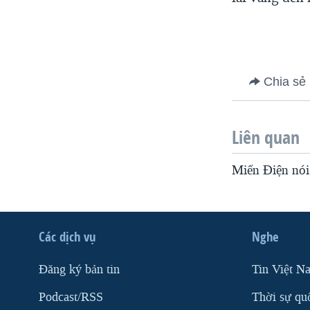
VIỆT NAM
NGƯ DÂN VIỆT VÀ LÀN SÓNG
TRỘM HẢI SÂM
BÊN KIA QUỐC LỘ: TIẾNG VỌNG
Chia sẻ
TỪ NÔNG THÔN MỸ
QUAN HỆ VIỆT MỸ
Liên quan
Miến Điện nói 
Các dịch vụ
Nghe
Ðăng ký bản tin
Tin Việt N
Podcast/RSS
Thời sự qu