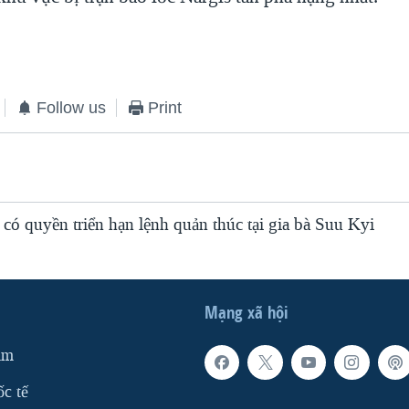
Follow us
Print
có quyền triển hạn lệnh quản thúc tại gia bà Suu Kyi
Mạng xã hội
am
ốc tế