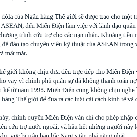
đôla của Ngân hàng Thế giới sẽ được trao cho một t
 ASEAN, đến Miến Điện làm việc với lãnh đạo quân
chương trình cứu trợ cho các nạn nhân. Khoảng tiền 
 để đào tạo chuyên viên kỹ thuật của ASEAN trong 
 và mất mát.
ế giới không chịu đưa tiền trực tiếp cho Miến Điện
ho vay vì chính phủ quân sự đã không thanh toán n
i kể từ năm 1998. Miến Điện cũng không chịu nghe 
hàng Thế giới để đưa ra các luật cải cách kinh tế và 
này, chính quyền Miến Điện vẫn chỉ cho phép nhập c
iên cứu trợ nước ngoài, và hầu hết những người này
khu vực bị trận bão lốc Nargis tàn phá nặng nhất.