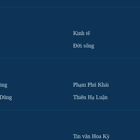
Kinh tế
Ðời sống
ùng
Phạm Phú Khải
 Dũng
Thiên Hạ Luận
Tin vắn Hoa Kỳ