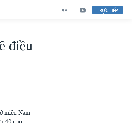
TRỰC TIẾP
ê điều
u ở miền Nam
ơn 40 con