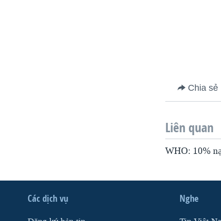
VIỆT NAM
NGƯ DÂN VIỆT VÀ LÀN SÓNG
TRỘM HẢI SÂM
BÊN KIA QUỐC LỘ: TIẾNG VỌNG
TỪ NÔNG THÔN MỸ
QUAN HỆ VIỆT MỸ
Chia sẻ
Liên quan
WHO: 10% nạn 
Các dịch vụ
Nghe