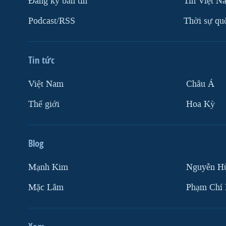
Ðăng ký bản tin
Tin Việt N
Podcast/RSS
Thời sự qu
Tin tức
Việt Nam
Châu Á
Thế giới
Hoa Kỳ
Blog
Mạnh Kim
Nguyễn H
Mặc Lâm
Phạm Chí