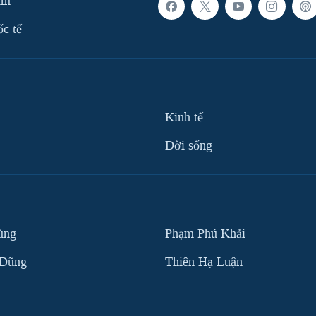
am
ốc tế
Kinh tế
Ðời sống
ùng
Phạm Phú Khải
 Dũng
Thiên Hạ Luận