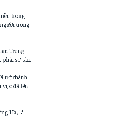
hiều trong
 người trong
Nam Trung
 phải sơ tán.
ã trở thành
 vực đã lên
àng Hà, là