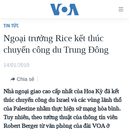
Đường
dẫn
TIN TỨC
truy
TRANG CHỦ
Ngoại trưởng Rice kết thúc
cập
VIỆT NAM
chuyến công du Trung Ðông
Tới
HOA KỲ
nội
BIỂN ĐÔNG
14/01/2010
dung
THẾ GIỚI
chính
Chia sẻ
BLOG
Tới
Nhà ngoại giao cao cấp nhất của Hoa Kỳ đã kết
điều
DIỄN ĐÀN
thúc chuyến công du Israel và các vùng lãnh thổ
hướng
MỤC
của Palestine nhằm thực hiện sứ mạng hòa bình.
chính
CHUYÊN ĐỀ
TỰ DO BÁO CHÍ
Tuy nhiên, theo tường thuật của thông tín viên
Đi
HỌC TIẾNG ANH
Robert Berger từ văn phòng của đài VOA ở
VẠCH TRẦN TIN GIẢ
CHIẾN TRANH THƯƠNG MẠI CỦA MỸ: QUÁ KHỨ VÀ HIỆN
tới