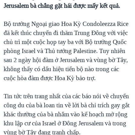
TẠI
Jerusalem bà chẳng gặt hái được mấy kết quả.
VIDEO
"Tìm"
NGƯỜI VIỆT HẢI NGOẠI
HÀNH TRÌNH BẦU CỬ 2024
NGHE
ĐỜI SỐNG
Bộ trưởng Ngoại giao Hoa Kỳ Condoleezza Rice
MỘT NĂM CHIẾN TRANH TẠI DẢI GAZA
KINH TẾ
đã kết thúc chuyến đi thăm Trung Đông với việc
MẠNG XÃ HỘI
GIẢI MÃ VÀNH ĐAI & CON ĐƯỜNG
KHOA HỌC
chủ trì một cuộc họp tay ba với Bộ trưởng Quốc
NGÀY TỊ NẠN THẾ GIỚI
phòng Israel và Thủ tướng Palestine. Tuy nhiên
SỨC KHOẺ
TRỊNH VĨNH BÌNH - NGƯỜI HẠ 'BÊN THẮNG CUỘC'
sau 2 ngày hội đàm ở Jerusalem và vùng bờ Tây,
Ngôn ngữ khác
VĂN HOÁ
GROUND ZERO – XƯA VÀ NAY
không thấy có dấu hiệu tiến bộ nào trong các
THỂ THAO
cuộc hòa đàm được Hoa Kỳ bảo trợ.
CHI PHÍ CHIẾN TRANH AFGHANISTAN
GIÁO DỤC
CÁC GIÁ TRỊ CỘNG HÒA Ở VIỆT NAM
Tin tức trên trang nhất của các báo nói về chuyến
THƯỢNG ĐỈNH TRUMP-KIM TẠI VIỆT NAM
công du của bà loan tin về lời bà chỉ trích gay gắt
TRỊNH VĨNH BÌNH VS. CHÍNH PHỦ VIỆT NAM
khác thường của bà nhắm vào kế hoạch mở rộng
NGƯ DÂN VIỆT VÀ LÀN SÓNG TRỘM HẢI SÂM
khu lập cư của Israel ở Đông Jerusalem và trong
vùng bờ Tây đang tranh chấp.
BÊN KIA QUỐC LỘ: TIẾNG VỌNG TỪ NÔNG THÔN MỸ