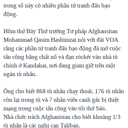
TẠI
trong số này có nhiều phần tử tranh đấu bạo
VIDEO
"Tìm"
NGƯỜI VIỆT HẢI NGOẠI
HÀNH TRÌNH BẦU CỬ 2024
động.
NGHE
ĐỜI SỐNG
MỘT NĂM CHIẾN TRANH TẠI DẢI GAZA
KINH TẾ
Hôm thứ Bảy Thứ trưởng Tư pháp Afghansitan
MẠNG XÃ HỘI
GIẢI MÃ VÀNH ĐAI & CON ĐƯỜNG
KHOA HỌC
Mohammad Qasim Hashimzai nói với đài VOA
NGÀY TỊ NẠN THẾ GIỚI
rằng các phần tử tranh đấu bạo động đã mở cuộc
SỨC KHOẺ
TRỊNH VĨNH BÌNH - NGƯỜI HẠ 'BÊN THẮNG CUỘC'
tấn công bằng chất nổ và đạn róckét vào nhà tù
Ngôn ngữ khác
VĂN HOÁ
GROUND ZERO – XƯA VÀ NAY
chính ở Kandahar, nơi đang giam giữ trên một
THỂ THAO
ngàn tù nhân.
CHI PHÍ CHIẾN TRANH AFGHANISTAN
GIÁO DỤC
CÁC GIÁ TRỊ CỘNG HÒA Ở VIỆT NAM
Ông cho biết 868 tù nhân chạy thoát, 176 tù nhân
THƯỢNG ĐỈNH TRUMP-KIM TẠI VIỆT NAM
còn lại trong tù và 7 nhân viên canh gác bị thiệt
TRỊNH VĨNH BÌNH VS. CHÍNH PHỦ VIỆT NAM
mạng trong cuộc tấn công vào tối thứ Sáu.
NGƯ DÂN VIỆT VÀ LÀN SÓNG TRỘM HẢI SÂM
Nhà chức trách Afghanistan cho biết khoảng 1/3
tù nhân là các nghi can Taliban.
BÊN KIA QUỐC LỘ: TIẾNG VỌNG TỪ NÔNG THÔN MỸ