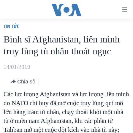
Đường
dẫn
TIN TỨC
truy
TRANG CHỦ
Binh sĩ Afghanistan, liên minh
cập
VIỆT NAM
truy lùng tù nhân thoát ngục
Tới
HOA KỲ
nội
BIỂN ĐÔNG
14/01/2010
dung
THẾ GIỚI
chính
Chia sẻ
BLOG
Tới
Các lực lượng Afghanistan và lực lượng liên minh
điều
DIỄN ĐÀN
do NATO chỉ huy đã mở cuộc truy lùng qui mô
hướng
MỤC
lớn hàng trăm tù nhân, chạy thoát khỏi một nhà
chính
CHUYÊN ĐỀ
TỰ DO BÁO CHÍ
tù ở miền nam Afghanistan, khi các phần tử
Đi
HỌC TIẾNG ANH
Taliban mở một cuộc đột kích vào nhà tù này;
VẠCH TRẦN TIN GIẢ
CHIẾN TRANH THƯƠNG MẠI CỦA MỸ: QUÁ KHỨ VÀ HIỆN
tới