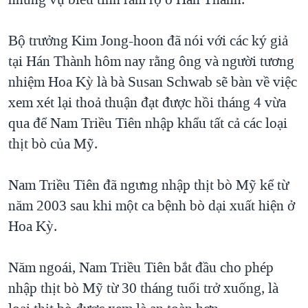
TẠI
VIDEO
"Tìm"
NGƯỜI VIỆT HẢI NGOẠI
HÀNH TRÌNH BẦU CỬ 2024
NGHE
Bộ trưởng Kim Jong-hoon đã nói với các ký giả
ĐỜI SỐNG
MỘT NĂM CHIẾN TRANH TẠI DẢI GAZA
tại Hán Thành hôm nay rằng ông và người tương
KINH TẾ
MẠNG XÃ HỘI
nhiệm Hoa Kỳ là bà Susan Schwab sẽ bàn về việc
GIẢI MÃ VÀNH ĐAI & CON ĐƯỜNG
KHOA HỌC
xem xét lại thoả thuận đạt được hồi tháng 4 vừa
NGÀY TỊ NẠN THẾ GIỚI
SỨC KHOẺ
qua để Nam Triều Tiên nhập khẩu tất cả các loại
TRỊNH VĨNH BÌNH - NGƯỜI HẠ 'BÊN THẮNG CUỘC'
Ngôn ngữ khác
VĂN HOÁ
thịt bò của Mỹ.
GROUND ZERO – XƯA VÀ NAY
THỂ THAO
CHI PHÍ CHIẾN TRANH AFGHANISTAN
Nam Triều Tiên đã ngưng nhập thịt bò Mỹ kể từ
GIÁO DỤC
năm 2003 sau khi một ca bệnh bò dại xuất hiện ở
CÁC GIÁ TRỊ CỘNG HÒA Ở VIỆT NAM
Hoa Kỳ.
THƯỢNG ĐỈNH TRUMP-KIM TẠI VIỆT NAM
TRỊNH VĨNH BÌNH VS. CHÍNH PHỦ VIỆT NAM
Năm ngoái, Nam Triều Tiên bắt đầu cho phép
NGƯ DÂN VIỆT VÀ LÀN SÓNG TRỘM HẢI SÂM
nhập thịt bò Mỹ từ 30 tháng tuổi trở xuống, là
BÊN KIA QUỐC LỘ: TIẾNG VỌNG TỪ NÔNG THÔN MỸ