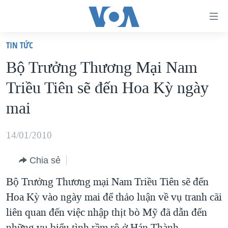
Đường
dẫn
TIN TỨC
truy
TRANG CHỦ
Bộ Trưởng Thương Mại Nam
cập
VIỆT NAM
Triều Tiên sẽ đến Hoa Kỳ ngày
Tới
HOA KỲ
nội
mai
BIỂN ĐÔNG
dung
THẾ GIỚI
chính
14/01/2010
BLOG
Tới
Chia sẻ
điều
DIỄN ĐÀN
hướng
Bộ Trưởng Thương mại Nam Triều Tiên sẽ đến
MỤC
chính
Hoa Kỳ vào ngày mai để thảo luận về vụ tranh cãi
CHUYÊN ĐỀ
TỰ DO BÁO CHÍ
Đi
liên quan đến việc nhập thịt bò Mỹ đã dẫn đến
HỌC TIẾNG ANH
VẠCH TRẦN TIN GIẢ
CHIẾN TRANH THƯƠNG MẠI CỦA MỸ: QUÁ KHỨ VÀ HIỆN
tới
những vụ biểu tình rầm rộ ở Hán Thành.