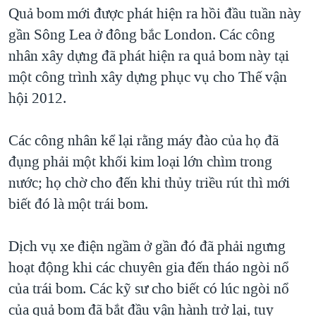
TẠI
Quả bom mới được phát hiện ra hồi đầu tuần này
VIDEO
"Tìm"
NGƯỜI VIỆT HẢI NGOẠI
HÀNH TRÌNH BẦU CỬ 2024
gần Sông Lea ở đông bắc London. Các công
NGHE
ĐỜI SỐNG
nhân xây dựng đã phát hiện ra quả bom này tại
MỘT NĂM CHIẾN TRANH TẠI DẢI GAZA
KINH TẾ
một công trình xây dựng phục vụ cho Thế vận
MẠNG XÃ HỘI
GIẢI MÃ VÀNH ĐAI & CON ĐƯỜNG
KHOA HỌC
hội 2012.
NGÀY TỊ NẠN THẾ GIỚI
SỨC KHOẺ
TRỊNH VĨNH BÌNH - NGƯỜI HẠ 'BÊN THẮNG CUỘC'
Các công nhân kể lại rằng máy đào của họ đã
Ngôn ngữ khác
VĂN HOÁ
GROUND ZERO – XƯA VÀ NAY
đụng phải một khối kim loại lớn chìm trong
THỂ THAO
nước; họ chờ cho đến khi thủy triều rút thì mới
CHI PHÍ CHIẾN TRANH AFGHANISTAN
GIÁO DỤC
biết đó là một trái bom.
CÁC GIÁ TRỊ CỘNG HÒA Ở VIỆT NAM
THƯỢNG ĐỈNH TRUMP-KIM TẠI VIỆT NAM
Dịch vụ xe điện ngầm ở gần đó đã phải ngưng
TRỊNH VĨNH BÌNH VS. CHÍNH PHỦ VIỆT NAM
hoạt động khi các chuyên gia đến tháo ngòi nổ
NGƯ DÂN VIỆT VÀ LÀN SÓNG TRỘM HẢI SÂM
của trái bom. Các kỹ sư cho biết có lúc ngòi nổ
của quả bom đã bắt đầu vận hành trở lại, tuy
BÊN KIA QUỐC LỘ: TIẾNG VỌNG TỪ NÔNG THÔN MỸ