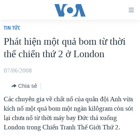
Đường
dẫn
TIN TỨC
truy
TRANG CHỦ
Phát hiện một quả bom từ thời
cập
VIỆT NAM
thế chiến thứ 2 ở London
Tới
HOA KỲ
nội
BIỂN ĐÔNG
07/06/2008
dung
THẾ GIỚI
chính
Chia sẻ
BLOG
Tới
Các chuyên gia về chất nổ của quân đội Anh vừa
điều
DIỄN ĐÀN
kích nổ một quả bom một ngàn kilôgram còn sót
hướng
MỤC
lại chưa nổ từ thời máy bay Đức thả xuống
chính
CHUYÊN ĐỀ
TỰ DO BÁO CHÍ
London trong Chiến Tranh Thế Giới Thứ 2.
Đi
HỌC TIẾNG ANH
VẠCH TRẦN TIN GIẢ
CHIẾN TRANH THƯƠNG MẠI CỦA MỸ: QUÁ KHỨ VÀ HIỆN
tới