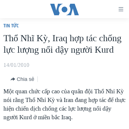
Đường
dẫn
TIN TỨC
truy
TRANG CHỦ
Thổ Nhĩ Kỳ, Iraq hợp tác chống
cập
VIỆT NAM
lực lượng nổi dậy người Kurd
Tới
HOA KỲ
nội
BIỂN ĐÔNG
14/01/2010
dung
THẾ GIỚI
chính
Chia sẻ
BLOG
Tới
Một quan chức cấp cao của quân đội Thổ Nhỉ Kỳ
điều
DIỄN ĐÀN
nói rằng Thổ Nhỉ Kỳ và Iran đang hợp tác để thực
hướng
MỤC
hiện chiến dịch chống các lực lượng nổi dậy
chính
CHUYÊN ĐỀ
TỰ DO BÁO CHÍ
người Kurd ở miền bắc Iraq.
Đi
HỌC TIẾNG ANH
VẠCH TRẦN TIN GIẢ
CHIẾN TRANH THƯƠNG MẠI CỦA MỸ: QUÁ KHỨ VÀ HIỆN
tới