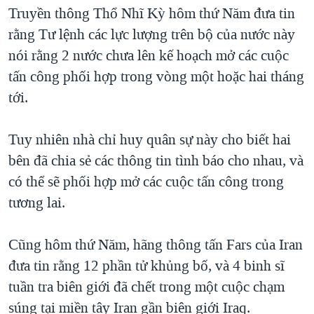
TẠI
Truyền thông Thổ Nhĩ Kỳ hôm thứ Năm đưa tin
VIDEO
"Tìm"
NGƯỜI VIỆT HẢI NGOẠI
HÀNH TRÌNH BẦU CỬ 2024
rằng Tư lệnh các lực lượng trên bộ của nước này
NGHE
ĐỜI SỐNG
nói rằng 2 nước chưa lên kế hoạch mở các cuộc
MỘT NĂM CHIẾN TRANH TẠI DẢI GAZA
KINH TẾ
tấn công phối hợp trong vòng một hoặc hai tháng
MẠNG XÃ HỘI
GIẢI MÃ VÀNH ĐAI & CON ĐƯỜNG
KHOA HỌC
tới.
NGÀY TỊ NẠN THẾ GIỚI
SỨC KHOẺ
TRỊNH VĨNH BÌNH - NGƯỜI HẠ 'BÊN THẮNG CUỘC'
Tuy nhiên nhà chỉ huy quân sự này cho biết hai
Ngôn ngữ khác
VĂN HOÁ
GROUND ZERO – XƯA VÀ NAY
bên đã chia sẻ các thông tin tình báo cho nhau, và
THỂ THAO
có thể sẽ phối hợp mở các cuộc tấn công trong
CHI PHÍ CHIẾN TRANH AFGHANISTAN
GIÁO DỤC
tương lai.
CÁC GIÁ TRỊ CỘNG HÒA Ở VIỆT NAM
THƯỢNG ĐỈNH TRUMP-KIM TẠI VIỆT NAM
Cũng hôm thứ Năm, hãng thông tấn Fars của Iran
TRỊNH VĨNH BÌNH VS. CHÍNH PHỦ VIỆT NAM
đưa tin rằng 12 phần tử khủng bố, và 4 binh sĩ
NGƯ DÂN VIỆT VÀ LÀN SÓNG TRỘM HẢI SÂM
tuần tra biên giới đã chết trong một cuộc chạm
súng tại miền tây Iran gần biên giới Iraq.
BÊN KIA QUỐC LỘ: TIẾNG VỌNG TỪ NÔNG THÔN MỸ