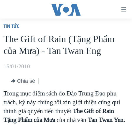
Đường
dẫn
TIN TỨC
truy
TRANG CHỦ
The Gift of Rain (Tặng Phẩm
cập
VIỆT NAM
của Mưa) - Tan Twan Eng
Tới
HOA KỲ
nội
BIỂN ĐÔNG
15/01/2010
dung
THẾ GIỚI
chính
Chia sẻ
BLOG
Tới
Trong mục điểm sách do Ðào Trung Ðạo phụ
điều
DIỄN ĐÀN
trách, kỳ này chúng tôi xin giới thiệu cùng quí
hướng
MỤC
thính giả quyển tiểu thuyết
The Gift of Rain
-
chính
CHUYÊN ĐỀ
TỰ DO BÁO CHÍ
Tặng Phẩm của Mưa
của nhà văn
Tan Twan Yen.
Đi
HỌC TIẾNG ANH
VẠCH TRẦN TIN GIẢ
CHIẾN TRANH THƯƠNG MẠI CỦA MỸ: QUÁ KHỨ VÀ HIỆN
tới