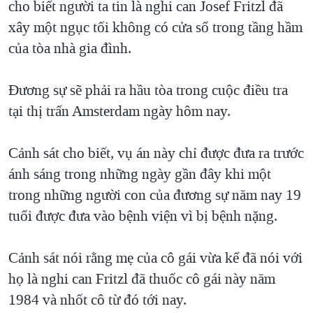
cho biết người ta tin là nghi can Josef Fritzl đã
TẠI
VIDEO
"Tìm"
NGƯỜI VIỆT HẢI NGOẠI
xây một ngục tối không có cửa sổ trong tầng hầm
HÀNH TRÌNH BẦU CỬ 2024
NGHE
ĐỜI SỐNG
của tòa nhà gia đình.
MỘT NĂM CHIẾN TRANH TẠI DẢI GAZA
KINH TẾ
MẠNG XÃ HỘI
GIẢI MÃ VÀNH ĐAI & CON ĐƯỜNG
Đương sự sẽ phải ra hầu tòa trong cuộc điều tra
KHOA HỌC
NGÀY TỊ NẠN THẾ GIỚI
tại thị trấn Amsterdam ngày hôm nay.
SỨC KHOẺ
TRỊNH VĨNH BÌNH - NGƯỜI HẠ 'BÊN THẮNG CUỘC'
Ngôn ngữ khác
VĂN HOÁ
Cảnh sát cho biết, vụ án này chỉ được đưa ra trước
GROUND ZERO – XƯA VÀ NAY
THỂ THAO
ánh sáng trong những ngày gần đây khi một
CHI PHÍ CHIẾN TRANH AFGHANISTAN
trong những người con của đương sự năm nay 19
GIÁO DỤC
CÁC GIÁ TRỊ CỘNG HÒA Ở VIỆT NAM
tuổi được đưa vào bệnh viện vì bị bệnh nặng.
THƯỢNG ĐỈNH TRUMP-KIM TẠI VIỆT NAM
Cảnh sát nói rằng mẹ của cô gái vừa kể đã nói với
TRỊNH VĨNH BÌNH VS. CHÍNH PHỦ VIỆT NAM
họ là nghi can Fritzl đã thuốc cô gái này năm
NGƯ DÂN VIỆT VÀ LÀN SÓNG TRỘM HẢI SÂM
1984 và nhốt cô từ đó tới nay.
BÊN KIA QUỐC LỘ: TIẾNG VỌNG TỪ NÔNG THÔN MỸ