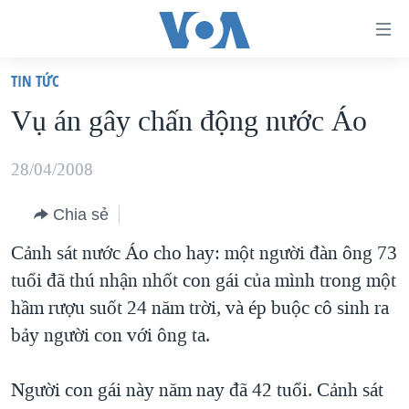
Đường
dẫn
TIN TỨC
truy
TRANG CHỦ
Vụ án gây chấn động nước Áo
cập
VIỆT NAM
Tới
HOA KỲ
28/04/2008
nội
BIỂN ĐÔNG
dung
Chia sẻ
THẾ GIỚI
chính
Cảnh sát nước Áo cho hay: một người đàn ông 73
BLOG
Tới
tuổi đã thú nhận nhốt con gái của mình trong một
điều
DIỄN ĐÀN
hầm rượu suốt 24 năm trời, và ép buộc cô sinh ra
hướng
MỤC
bảy người con với ông ta.
chính
CHUYÊN ĐỀ
TỰ DO BÁO CHÍ
Đi
Người con gái này năm nay đã 42 tuổi. Cảnh sát
HỌC TIẾNG ANH
VẠCH TRẦN TIN GIẢ
CHIẾN TRANH THƯƠNG MẠI CỦA MỸ: QUÁ KHỨ VÀ HIỆN
tới